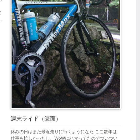
だ
イ
週末ライド（箕面）
休みの日はまた最近走りに行くようになた ここ数年は
仕事も忙しかったし、WoWにハマってたのでついつい