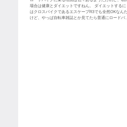
場合は健康とダイエットですねん。 ダイエットするに
はクロスバイクであるエスケープR3でも全然OKなん
けど、やっぱ自転車雑誌とか見てたら普通にロードバ
ク欲しいで買ってまうやろ～！ と、そん...