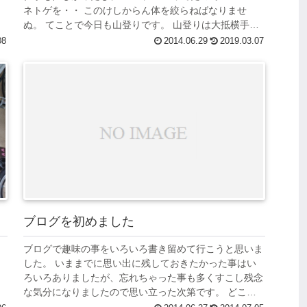
ネトゲを・・ このけしからん体を絞らねばなりませ
ぬ。 てことで今日も山登りです。 山登りは大抵横手に
川が流れていますので、その音を聞きながら...
08
2014.06.29
2019.03.07
ブログを初めました
ブログで趣味の事をいろいろ書き留めて行こうと思いま
した。 いままでに思い出に残しておきたかった事はい
ろいろありましたが、忘れちゃった事も多くすこし残念
な気分になりましたので思い立った次第です。 どこそ
こに行った、食べた、何を思ったかを残して...