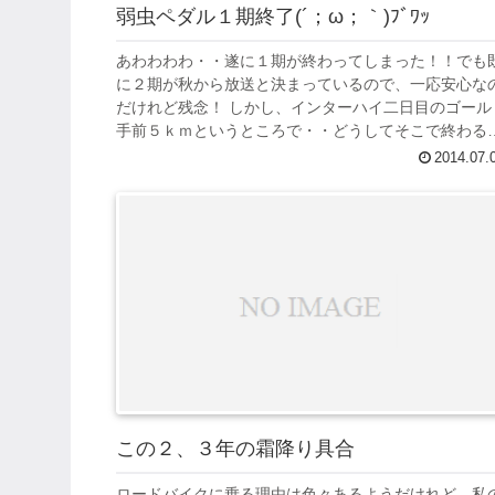
弱虫ペダル１期終了(´；ω；｀)ﾌﾞﾜｯ
あわわわわ・・遂に１期が終わってしまった！！でも
に２期が秋から放送と決まっているので、一応安心な
だけれど残念！ しかし、インターハイ二日目のゴール
手前５ｋｍというところで・・どうしてそこで終わる( 
дﾟ ) 自転車マンガといえば、シャ...
2014.07.
この２、３年の霜降り具合
ロードバイクに乗る理由は色々あるようだけれど、私