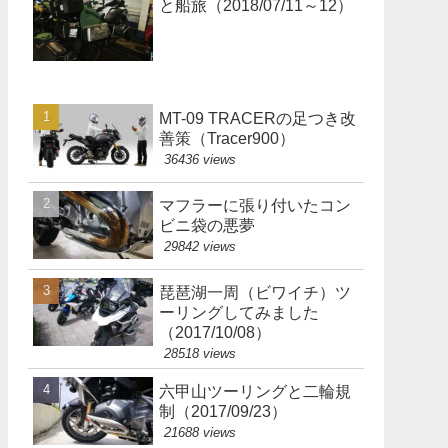
と船旅（2018/07/11～12）
MT-09 TRACERの足つき改
善策（Tracer900）
36436 views
マフラーに張り付いたコン
ビニ袋の悪夢
29842 views
琵琶湖一周（ビワイチ）ツ
ーリングしてみました
（2017/10/08）
28518 views
六甲山ツーリングと二輪規
制（2017/09/23）
21688 views