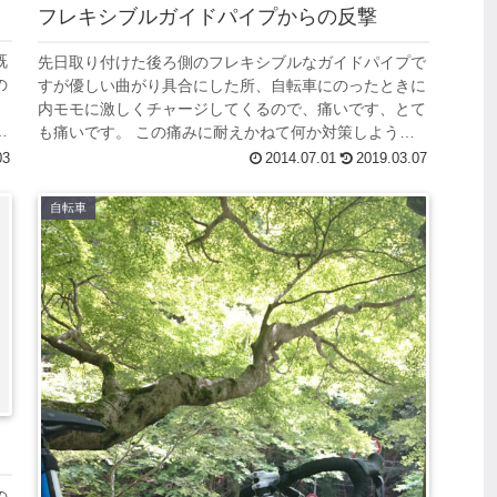
フレキシブルガイドパイプからの反撃
既
先日取り付けた後ろ側のフレキシブルなガイドパイプで
の
すが優しい曲がり具合にした所、自転車にのったときに
内モモに激しくチャージしてくるので、痛いです、とて
ﾟ
も痛いです。 この痛みに耐えかねて何か対策しようと
思うのですが、黒いアウターチューブ部分を...
03
2014.07.01
2019.03.07
自転車
の