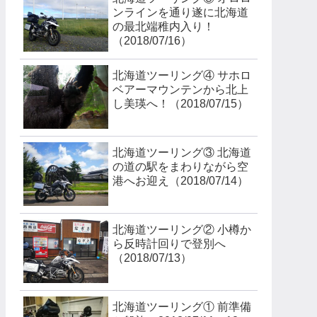
ンラインを通り遂に北海道
の最北端稚内入り！
（2018/07/16）
北海道ツーリング④ サホロ
ベアーマウンテンから北上
し美瑛へ！（2018/07/15）
北海道ツーリング③ 北海道
の道の駅をまわりながら空
港へお迎え（2018/07/14）
北海道ツーリング② 小樽か
ら反時計回りで登別へ
（2018/07/13）
北海道ツーリング① 前準備