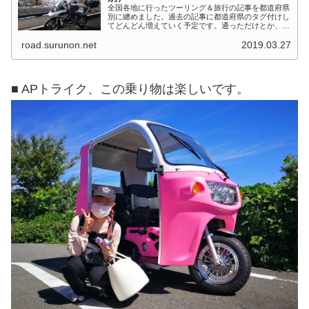
全国各地に行ったツーリング＆旅行の記事を都道府県
別に纏めました。過去の記事に都道府県のタグ付けし
てどんどん増えていく予定です。通っただけとか、中
身を書いてない記事は含めませんでした。 分類って
road.surunon.net
2019.03.27
なかなか難しいですね、能登半島とか北陸とか、石
川...
■ APトライク、この乗り物は楽しいです。