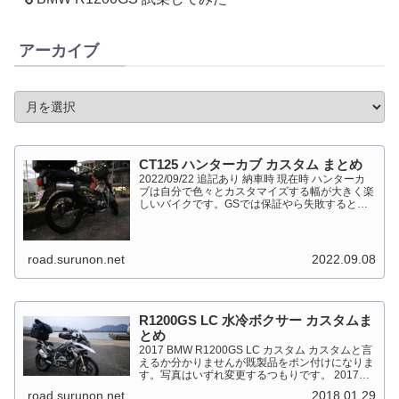
アーカイブ
CT125 ハンターカブ カスタム まとめ
2022/09/22 追記あり 納車時 現在時 ハンターカ
ブは自分で色々とカスタマイズする幅が大きく楽
しいバイクです。GSでは保証やら失敗すると高
くついて怖くて出来ない事が多かったですが、流
石にカブだとやっちゃえモードになっています。
このペ...
road.surunon.net
2022.09.08
R1200GS LC 水冷ボクサー カスタムま
とめ
2017 BMW R1200GS LC カスタム カスタムと言
えるか分かりませんが既製品をポン付けになりま
す。写真はいずれ変更するつもりです。 2017
BMW R1200GS Light White 最大出力
road.surunon.net
2018.01.29