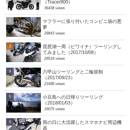
（Tracer900）
36438 views
マフラーに張り付いたコンビニ袋の悪
夢
29843 views
琵琶湖一周（ビワイチ）ツーリングし
てみました（2017/10/08）
28519 views
六甲山ツーリングと二輪規制
（2017/09/23）
21688 views
小豆島への日帰りツーリング
（2018/01/03）
19075 views
雨の日に大活躍したスマホナビ周辺機
器