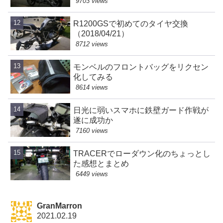
9703 views
R1200GSで初めてのタイヤ交換
（2018/04/21）
8712 views
モンベルのフロントバッグをリクセン
化してみる
8614 views
日光に弱いスマホに鉄壁ガード作戦が
遂に成功か
7160 views
TRACERでローダウン化のちょっとし
た感想とまとめ
6449 views
GranMarron
2021.02.19