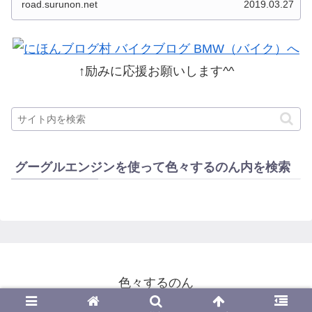
road.surunon.net
2019.03.27
した。 分類ってなかなか難しいですね、能登半
島とか北陸とか、石川...
↑励みに応援お願いします^^
グーグルエンジンを使って色々するのん内を検索
色々するのん
© 2014-2026 色々するのん.