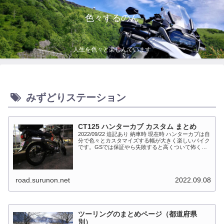
色々するのん
人生を色々と楽しんでいます
みずどりステーション
CT125 ハンターカブ カスタム まとめ
2022/09/22 追記あり 納車時 現在時 ハンターカブは自
分で色々とカスタマイズする幅が大きく楽しいバイク
です。GSでは保証やら失敗すると高くついて怖くて
出来ない事が多かったですが、流石にカブだとやっち
ゃえモードになっています。このペ...
road.surunon.net
2022.09.08
ツーリングのまとめページ（都道府県
別）