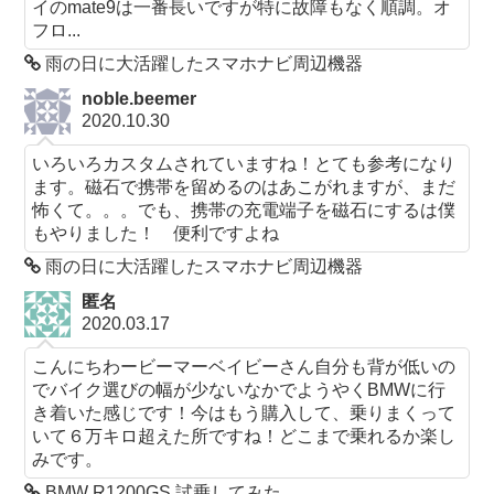
イのmate9は一番長いですが特に故障もなく順調。オ
フロ...
雨の日に大活躍したスマホナビ周辺機器
noble.beemer
2020.10.30
いろいろカスタムされていますね！とても参考になり
ます。磁石で携帯を留めるのはあこがれますが、まだ
怖くて。。。でも、携帯の充電端子を磁石にするは僕
もやりました！ 便利ですよね
雨の日に大活躍したスマホナビ周辺機器
匿名
2020.03.17
こんにちわービーマーベイビーさん自分も背が低いの
でバイク選びの幅が少ないなかでようやくBMWに行
き着いた感じです！今はもう購入して、乗りまくって
いて６万キロ超えた所ですね！どこまで乗れるか楽し
みです。
BMW R1200GS 試乗してみた