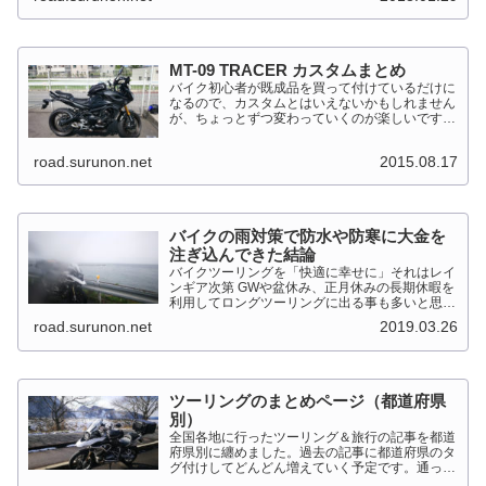
92kW（125PS）/7,...
MT-09 TRACER カスタムまとめ
バイク初心者が既成品を買って付けているだけに
なるので、カスタムとはいえないかもしれません
が、ちょっとずつ変わっていくのが楽しいです。
MT-09 TRACER このTRACERはスポーツマルチ
バイクって位置づけのようです。マルチというだ
road.surunon.net
2015.08.17
けに...
バイクの雨対策で防水や防寒に大金を
注ぎ込んできた結論
バイクツーリングを「快適に幸せに」それはレイ
ンギア次第 GWや盆休み、正月休みの長期休暇を
利用してロングツーリングに出る事も多いと思い
ます。そんななか水を差してくるのが雨です。通
road.surunon.net
2019.03.26
り雨ならまだしも1日２日ずっと降り続ける雨が
あります。「そんな...
ツーリングのまとめページ（都道府県
別）
全国各地に行ったツーリング＆旅行の記事を都道
府県別に纏めました。過去の記事に都道府県のタ
グ付けしてどんどん増えていく予定です。通った
だけとか、中身を書いてない記事は含めませんで