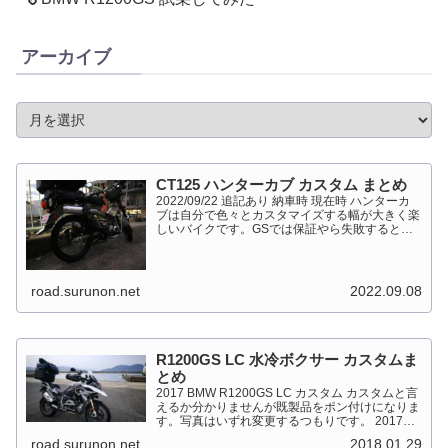
アーカイブ
CT125 ハンターカブ カスタム まとめ
2022/09/22 追記あり 納車時 現在時 ハンターカ
ブは自分で色々とカスタマイズする幅が大きく楽
しいバイクです。GSでは保証やら失敗すると高
くついて怖くて出来ない事が多かったですが、流
石にカブだとやっちゃえモードになっています。
このペ...
road.surunon.net
2022.09.08
R1200GS LC 水冷ボクサー カスタムま
とめ
2017 BMW R1200GS LC カスタム カスタムと言
えるか分かりませんが既製品をポン付けになりま
す。写真はいずれ変更するつもりです。 2017
BMW R1200GS Light White 最大出力
road.surunon.net
2018.01.29