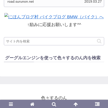
road.surunon.net
2019.03.27
した。 分類ってなかなか難しいですね、能登半
島とか北陸とか、石川...
↑励みに応援お願いします^^
グーグルエンジンを使って色々するのん内を検索
色々するのん
© 2014-2026 色々するのん.