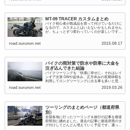
92kW（125PS）/7,...
MT-09 TRACER カスタムまとめ
バイク初心者が既成品を買って付けているだけに
なるので、カスタムとはいえないかもしれません
が、ちょっとずつ変わっていくのが楽しいです。
MT-09 TRACER このTRACERはスポーツマルチ
バイクって位置づけのようです。マルチというだ
road.surunon.net
2015.08.17
けに...
バイクの雨対策で防水や防寒に大金を
注ぎ込んできた結論
バイクツーリングを「快適に幸せに」それはレイ
ンギア次第 GWや盆休み、正月休みの長期休暇を
利用してロングツーリングに出る事も多いと思い
ます。そんななか水を差してくるのが雨です。通
road.surunon.net
2019.03.26
り雨ならまだしも1日２日ずっと降り続ける雨が
あります。「そんな...
ツーリングのまとめページ（都道府県
別）
全国各地に行ったツーリング＆旅行の記事を都道
府県別に纏めました。過去の記事に都道府県のタ
グ付けしてどんどん増えていく予定です。通った
だけとか、中身を書いてない記事は含めませんで