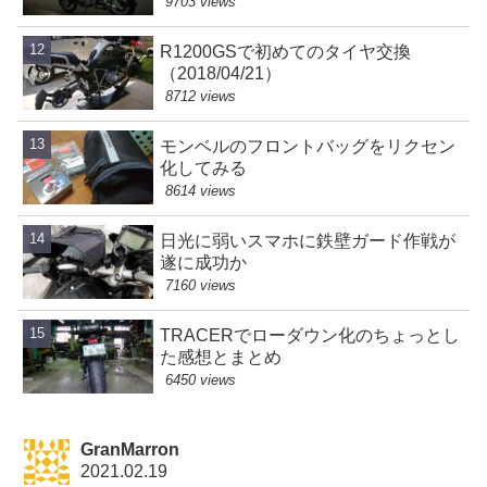
9703 views
R1200GSで初めてのタイヤ交換
（2018/04/21）
8712 views
モンベルのフロントバッグをリクセン
化してみる
8614 views
日光に弱いスマホに鉄壁ガード作戦が
遂に成功か
7160 views
TRACERでローダウン化のちょっとし
た感想とまとめ
6450 views
GranMarron
2021.02.19