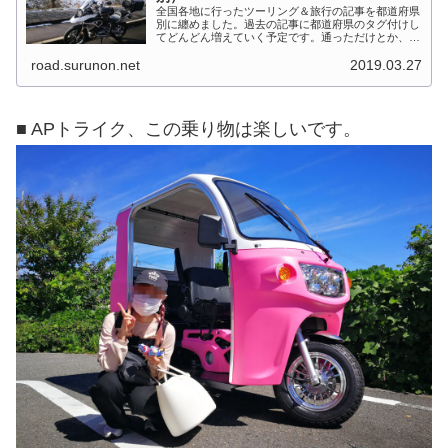
全国各地に行ったツーリング＆旅行の記事を都道府県
別に纏めました。過去の記事に都道府県のタグ付けし
てどんどん増えていく予定です。通っただけとか、中
身を書いてない記事は含めませんでした。 分類って
road.surunon.net
2019.03.27
なかなか難しいですね、能登半島とか北陸とか、石
川...
■ APトライク、この乗り物は楽しいです。