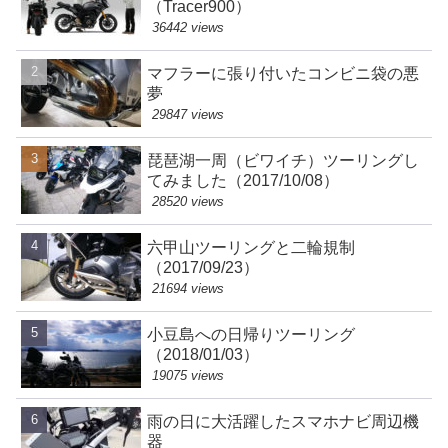
（Tracer900）
36442 views
マフラーに張り付いたコンビニ袋の悪
夢
29847 views
琵琶湖一周（ビワイチ）ツーリングし
てみました（2017/10/08）
28520 views
六甲山ツーリングと二輪規制
（2017/09/23）
21694 views
小豆島への日帰りツーリング
（2018/01/03）
19075 views
雨の日に大活躍したスマホナビ周辺機
器