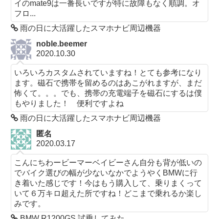
イのmate9は一番長いですが特に故障もなく順調。オ
フロ...
雨の日に大活躍したスマホナビ周辺機器
noble.beemer
2020.10.30
いろいろカスタムされていますね！とても参考になり
ます。磁石で携帯を留めるのはあこがれますが、まだ
怖くて。。。でも、携帯の充電端子を磁石にするは僕
もやりました！ 便利ですよね
雨の日に大活躍したスマホナビ周辺機器
匿名
2020.03.17
こんにちわービーマーベイビーさん自分も背が低いの
でバイク選びの幅が少ないなかでようやくBMWに行
き着いた感じです！今はもう購入して、乗りまくって
いて６万キロ超えた所ですね！どこまで乗れるか楽し
みです。
BMW R1200GS 試乗してみた