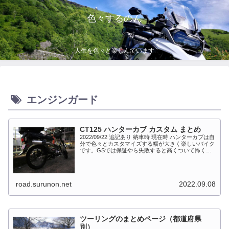
色々するのん
人生を色々と楽しんでいます
エンジンガード
CT125 ハンターカブ カスタム まとめ
2022/09/22 追記あり 納車時 現在時 ハンターカブは自
分で色々とカスタマイズする幅が大きく楽しいバイク
です。GSでは保証やら失敗すると高くついて怖くて
出来ない事が多かったですが、流石にカブだとやっち
ゃえモードになっています。このペ...
road.surunon.net
2022.09.08
ツーリングのまとめページ（都道府県
別）