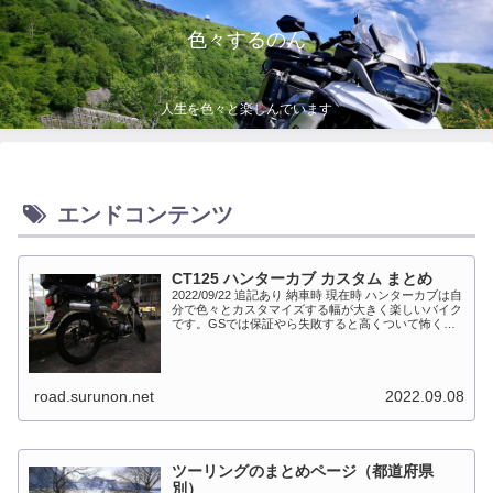
色々するのん
人生を色々と楽しんでいます
エンドコンテンツ
CT125 ハンターカブ カスタム まとめ
2022/09/22 追記あり 納車時 現在時 ハンターカブは自
分で色々とカスタマイズする幅が大きく楽しいバイク
です。GSでは保証やら失敗すると高くついて怖くて
出来ない事が多かったですが、流石にカブだとやっち
ゃえモードになっています。このペ...
road.surunon.net
2022.09.08
ツーリングのまとめページ（都道府県
別）