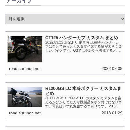
アーカイブ
CT125 ハンターカブ カスタム まとめ
2022/09/22 追記あり 納車時 現在時 ハンターカ
ブは自分で色々とカスタマイズする幅が大きく楽
しいバイクです。GSでは保証やら失敗すると高
くついて怖くて出来ない事が多かったですが、流
石にカブだとやっちゃえモードになっています。
このペ...
road.surunon.net
2022.09.08
R1200GS LC 水冷ボクサー カスタムま
とめ
2017 BMW R1200GS LC カスタム カスタムと言
えるか分かりませんが既製品をポン付けになりま
す。写真はいずれ変更するつもりです。 2017
BMW R1200GS Light White 最大出力
road.surunon.net
2018.01.29
92kW（125PS）/7,...