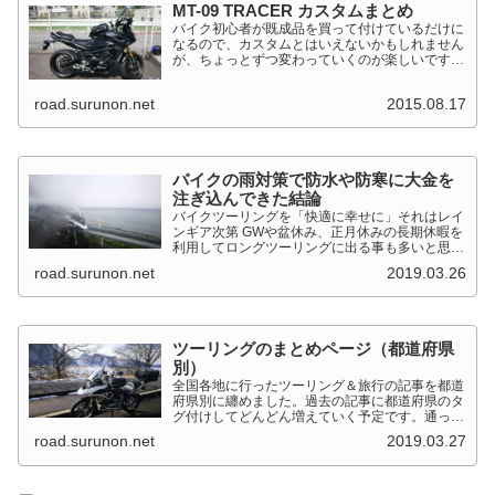
MT-09 TRACER カスタムまとめ
バイク初心者が既成品を買って付けているだけに
なるので、カスタムとはいえないかもしれません
が、ちょっとずつ変わっていくのが楽しいです。
MT-09 TRACER このTRACERはスポーツマルチ
バイクって位置づけのようです。マルチというだ
road.surunon.net
2015.08.17
けに...
バイクの雨対策で防水や防寒に大金を
注ぎ込んできた結論
バイクツーリングを「快適に幸せに」それはレイ
ンギア次第 GWや盆休み、正月休みの長期休暇を
利用してロングツーリングに出る事も多いと思い
ます。そんななか水を差してくるのが雨です。通
road.surunon.net
2019.03.26
り雨ならまだしも1日２日ずっと降り続ける雨が
あります。「そんな...
ツーリングのまとめページ（都道府県
別）
全国各地に行ったツーリング＆旅行の記事を都道
府県別に纏めました。過去の記事に都道府県のタ
グ付けしてどんどん増えていく予定です。通った
だけとか、中身を書いてない記事は含めませんで
road.surunon.net
2019.03.27
した。 分類ってなかなか難しいですね、能登半
島とか北陸とか、石川...