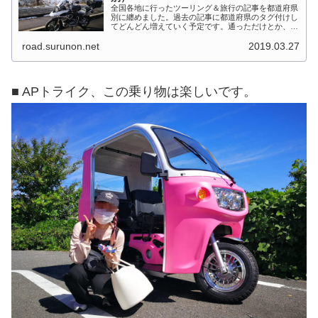
全国各地に行ったツーリング＆旅行の記事を都道府県
別に纏めました。過去の記事に都道府県のタグ付けし
てどんどん増えていく予定です。通っただけとか、中
身を書いてない記事は含めませんでした。 分類って
road.surunon.net
2019.03.27
なかなか難しいですね、能登半島とか北陸とか、石
川...
■ APトライク、この乗り物は楽しいです。