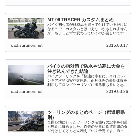
92kW（125PS）/7,...
MT-09 TRACER カスタムまとめ
バイク初心者が既成品を買って付けているだけに
なるので、カスタムとはいえないかもしれません
が、ちょっとずつ変わっていくのが楽しいです。
MT-09 TRACER このTRACERはスポーツマルチ
バイクって位置づけのようです。マルチというだ
road.surunon.net
2015.08.17
けに...
バイクの雨対策で防水や防寒に大金を
注ぎ込んできた結論
バイクツーリングを「快適に幸せに」それはレイ
ンギア次第 GWや盆休み、正月休みの長期休暇を
利用してロングツーリングに出る事も多いと思い
ます。そんななか水を差してくるのが雨です。通
road.surunon.net
2019.03.26
り雨ならまだしも1日２日ずっと降り続ける雨が
あります。「そんな...
ツーリングのまとめページ（都道府県
別）
全国各地に行ったツーリング＆旅行の記事を都道
府県別に纏めました。過去の記事に都道府県のタ
グ付けしてどんどん増えていく予定です。通った
だけとか、中身を書いてない記事は含めませんで