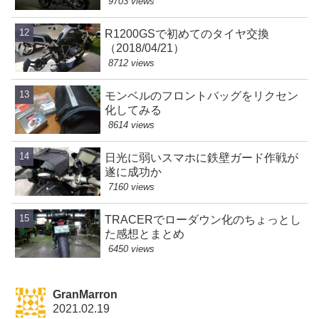
9703 views
R1200GSで初めてのタイヤ交換
（2018/04/21）
8712 views
モンベルのフロントバッグをリクセン
化してみる
8614 views
日光に弱いスマホに鉄壁ガード作戦が
遂に成功か
7160 views
TRACERでローダウン化のちょっとし
た感想とまとめ
6450 views
GranMarron
2021.02.19