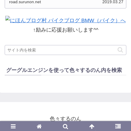
road.surunon.net
2019.03.27
した。 分類ってなかなか難しいですね、能登半
島とか北陸とか、石川...
↑励みに応援お願いします^^
グーグルエンジンを使って色々するのん内を検索
色々するのん
© 2014-2026 色々するのん.