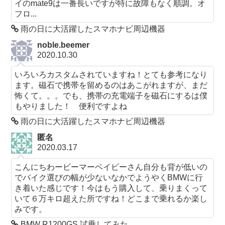
イのmate9は一番長いですが特に故障もなく順調。オ
フロ...
雨の日に大活躍したスマホナビ周辺機器
noble.beemer
2020.10.30
いろいろカスタムされていますね！とても参考になり
ます。磁石で携帯を留めるのはあこがれますが、まだ
怖くて。。。でも、携帯の充電端子を磁石にするは僕
もやりました！ 便利ですよね
雨の日に大活躍したスマホナビ周辺機器
匿名
2020.03.17
こんにちわービーマーベイビーさん自分も背が低いの
でバイク選びの幅が少ないなかでようやくBMWに行
き着いた感じです！今はもう購入して、乗りまくって
いて６万キロ超えた所ですね！どこまで乗れるか楽し
みです。
BMW R1200GS 試乗してみた