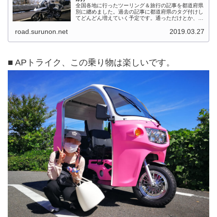
全国各地に行ったツーリング＆旅行の記事を都道府県
別に纏めました。過去の記事に都道府県のタグ付けし
てどんどん増えていく予定です。通っただけとか、中
身を書いてない記事は含めませんでした。 分類って
road.surunon.net
2019.03.27
なかなか難しいですね、能登半島とか北陸とか、石
川...
■ APトライク、この乗り物は楽しいです。