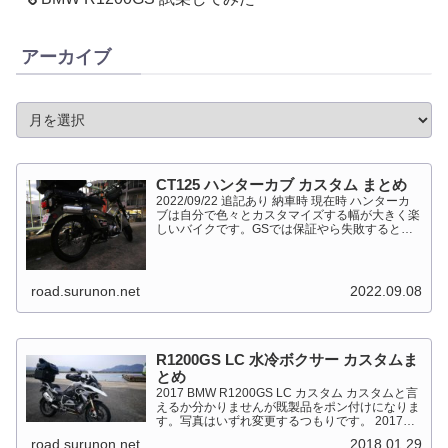
アーカイブ
CT125 ハンターカブ カスタム まとめ
2022/09/22 追記あり 納車時 現在時 ハンターカ
ブは自分で色々とカスタマイズする幅が大きく楽
しいバイクです。GSでは保証やら失敗すると高
くついて怖くて出来ない事が多かったですが、流
石にカブだとやっちゃえモードになっています。
このペ...
road.surunon.net
2022.09.08
R1200GS LC 水冷ボクサー カスタムま
とめ
2017 BMW R1200GS LC カスタム カスタムと言
えるか分かりませんが既製品をポン付けになりま
す。写真はいずれ変更するつもりです。 2017
BMW R1200GS Light White 最大出力
road.surunon.net
2018.01.29