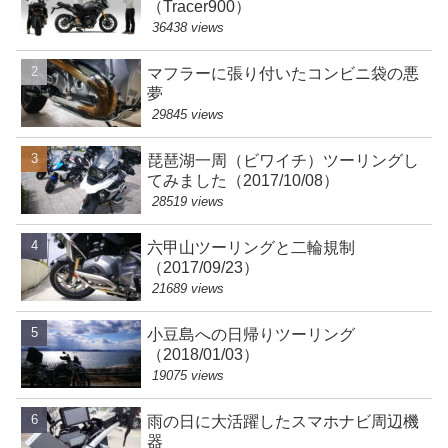
（Tracer900）
36438 views
マフラーに張り付いたコンビニ袋の悪
夢
29845 views
琵琶湖一周（ビワイチ）ツーリングし
てみました（2017/10/08）
28519 views
六甲山ツーリングと二輪規制
（2017/09/23）
21689 views
小豆島への日帰りツーリング
（2018/01/03）
19075 views
雨の日に大活躍したスマホナビ周辺機
器