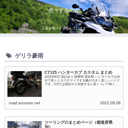
色々するのん
人生を色々と楽しんでいます
ゲリラ豪雨
CT125 ハンターカブ カスタム まとめ
2022/09/22 追記あり 納車時 現在時 ハンターカブは自
分で色々とカスタマイズする幅が大きく楽しいバイク
です。GSでは保証やら失敗すると高くついて怖くて
出来ない事が多かったですが、流石にカブだとやっち
ゃえモードになっています。このペ...
road.surunon.net
2022.09.08
ツーリングのまとめページ（都道府県
別）