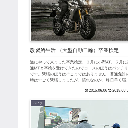
教習所生活 （大型自動二輪）卒業検定
遂にやって来ました卒業検定、３月に小型AT、５月に
通MTと卒検を受けてきたのでコースのほうはバッチ
です。緊張のほうはそこまではありません！普通免許
時はすごく緊張しましたが、慣れなのか、昨日早く寝
調子がいいのか頗る快調です。きっと、昨...
2015.06.06
2019.03.
バイク