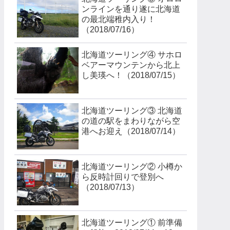
ンラインを通り遂に北海道
の最北端稚内入り！
（2018/07/16）
北海道ツーリング④ サホロ
ベアーマウンテンから北上
し美瑛へ！（2018/07/15）
北海道ツーリング③ 北海道
の道の駅をまわりながら空
港へお迎え（2018/07/14）
北海道ツーリング② 小樽か
ら反時計回りで登別へ
（2018/07/13）
北海道ツーリング① 前準備