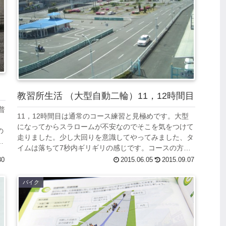
教習所生活 （大型自動二輪）11，12時間目
普
11，12時間目は通常のコース練習と見極めです。大型
リ
になってからスラロームが不安なのでそこを気をつけて
の
走りました。少し大回りを意識してやってみました、タ
て
イムは落ちて7秒内ギリギリの感じです。コースの方は
覚えてバッチリなので、１段階用の急制動...
30
2015.06.05
2015.09.07
バイク