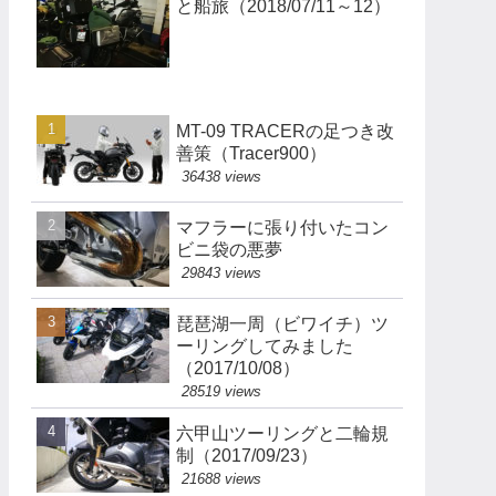
と船旅（2018/07/11～12）
MT-09 TRACERの足つき改
善策（Tracer900）
36438 views
マフラーに張り付いたコン
ビニ袋の悪夢
29843 views
琵琶湖一周（ビワイチ）ツ
ーリングしてみました
（2017/10/08）
28519 views
六甲山ツーリングと二輪規
制（2017/09/23）
21688 views