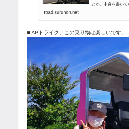
とか、中身を書いて
ですね、能登半島とか
road.surunon.net
■ APトライク、この乗り物は楽しいです。