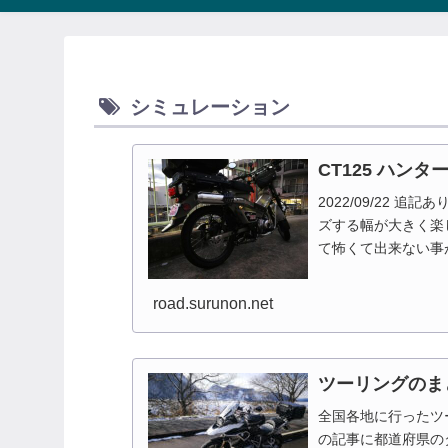
シミュレーション
CT125 ハン
2022/09/22 
ズする幅が大きく楽
て怖くて出来ない事
なっています。このペ.
road.surunon.net
ツーリングのま
全国各地に行ったツ
の記事に都道府県の