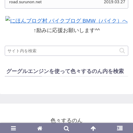
road.surunon.net
2019.03.27
した。 分類ってなかなか難しいですね、能登半
島とか北陸とか、石川...
↑励みに応援お願いします^^
グーグルエンジンを使って色々するのん内を検索
色々するのん
© 2014-2026 色々するのん.