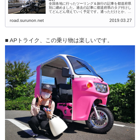
全国各地に行ったツーリング＆旅行の記事を都道府県
別に纏めました。過去の記事に都道府県のタグ付けし
てどんどん増えていく予定です。通っただけとか、中
身を書いてない記事は含めませんでした。 分類って
road.surunon.net
2019.03.27
なかなか難しいですね、能登半島とか北陸とか、石
川...
■ APトライク、この乗り物は楽しいです。