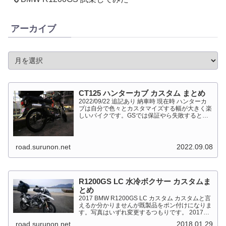
アーカイブ
CT125 ハンターカブ カスタム まとめ
2022/09/22 追記あり 納車時 現在時 ハンターカ
ブは自分で色々とカスタマイズする幅が大きく楽
しいバイクです。GSでは保証やら失敗すると高
くついて怖くて出来ない事が多かったですが、流
石にカブだとやっちゃえモードになっています。
このペ...
road.surunon.net
2022.09.08
R1200GS LC 水冷ボクサー カスタムま
とめ
2017 BMW R1200GS LC カスタム カスタムと言
えるか分かりませんが既製品をポン付けになりま
す。写真はいずれ変更するつもりです。 2017
BMW R1200GS Light White 最大出力
road.surunon.net
2018.01.29