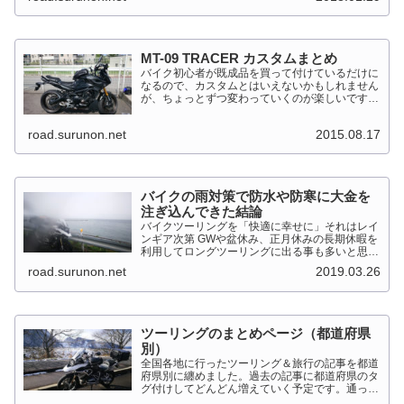
92kW（125PS）/7,...
MT-09 TRACER カスタムまとめ
バイク初心者が既成品を買って付けているだけに
なるので、カスタムとはいえないかもしれません
が、ちょっとずつ変わっていくのが楽しいです。
MT-09 TRACER このTRACERはスポーツマルチ
バイクって位置づけのようです。マルチというだ
road.surunon.net
2015.08.17
けに...
バイクの雨対策で防水や防寒に大金を
注ぎ込んできた結論
バイクツーリングを「快適に幸せに」それはレイ
ンギア次第 GWや盆休み、正月休みの長期休暇を
利用してロングツーリングに出る事も多いと思い
ます。そんななか水を差してくるのが雨です。通
road.surunon.net
2019.03.26
り雨ならまだしも1日２日ずっと降り続ける雨が
あります。「そんな...
ツーリングのまとめページ（都道府県
別）
全国各地に行ったツーリング＆旅行の記事を都道
府県別に纏めました。過去の記事に都道府県のタ
グ付けしてどんどん増えていく予定です。通った
だけとか、中身を書いてない記事は含めませんで