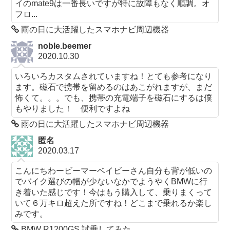
イのmate9は一番長いですが特に故障もなく順調。オ
フロ...
雨の日に大活躍したスマホナビ周辺機器
noble.beemer
2020.10.30
いろいろカスタムされていますね！とても参考になり
ます。磁石で携帯を留めるのはあこがれますが、まだ
怖くて。。。でも、携帯の充電端子を磁石にするは僕
もやりました！ 便利ですよね
雨の日に大活躍したスマホナビ周辺機器
匿名
2020.03.17
こんにちわービーマーベイビーさん自分も背が低いの
でバイク選びの幅が少ないなかでようやくBMWに行
き着いた感じです！今はもう購入して、乗りまくって
いて６万キロ超えた所ですね！どこまで乗れるか楽し
みです。
BMW R1200GS 試乗してみた