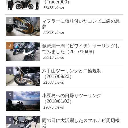
（Tracer900）
36438 views
マフラーに張り付いたコンビニ袋の悪
夢
29843 views
琵琶湖一周（ビワイチ）ツーリングし
てみました（2017/10/08）
28519 views
六甲山ツーリングと二輪規制
（2017/09/23）
21688 views
小豆島への日帰りツーリング
（2018/01/03）
19075 views
雨の日に大活躍したスマホナビ周辺機
器