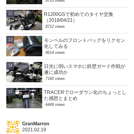
9703 views
R1200GSで初めてのタイヤ交換
（2018/04/21）
8712 views
モンベルのフロントバッグをリクセン
化してみる
8614 views
日光に弱いスマホに鉄壁ガード作戦が
遂に成功か
7160 views
TRACERでローダウン化のちょっとし
た感想とまとめ
6449 views
GranMarron
2021.02.19