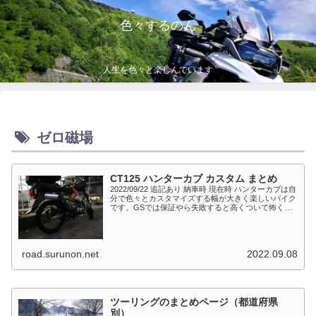
色々するのん
人生を色々と楽しんでいます
ゼロ磁場
CT125 ハンターカブ カスタム まとめ
2022/09/22 追記あり 納車時 現在時 ハンターカブは自
分で色々とカスタマイズする幅が大きく楽しいバイク
です。GSでは保証やら失敗すると高くついて怖くて
出来ない事が多かったですが、流石にカブだとやっち
ゃえモードになっています。このペ...
road.surunon.net
2022.09.08
ツーリングのまとめページ（都道府県
別）