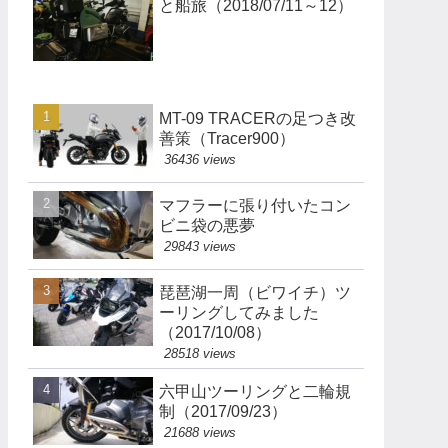
と船旅（2018/07/11～12）
MT-09 TRACERの足つき改
善策（Tracer900）
36436 views
マフラーに張り付いたコン
ビニ袋の悪夢
29843 views
琵琶湖一周（ビワイチ）ツ
ーリングしてみました
（2017/10/08）
28518 views
六甲山ツーリングと二輪規
制（2017/09/23）
21688 views