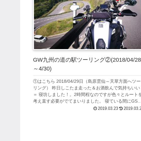
GW九州の道の駅ツーリング②(2018/04/2
～4/30)
①はこちら 2018/04/29日（島原雲仙～天草方面へツー
リング） 昨日しこたま走った＆お酒飲んで気持ちいい
＝ 寝坊しました！。2時間程なのですが色々とルート
考え直す必要がでてまいりました。 寝ている間にGS
ニキはすでに居なかった ...
2019.03.23
2019.03.