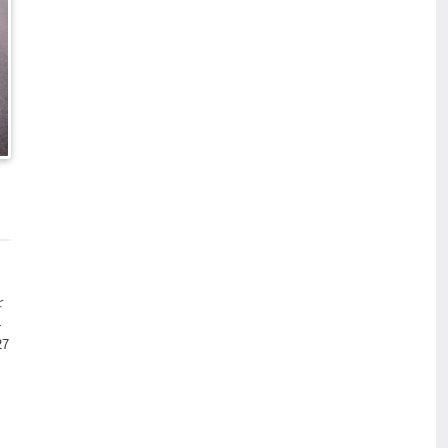
8
を
ア
27