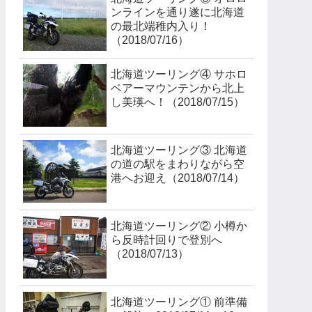
ンラインを通り遂に北海道
の最北端稚内入り！
（2018/07/16）
北海道ツーリング④ サホロ
ベアーマウンテンから北上
し美瑛へ！（2018/07/15）
北海道ツーリング③ 北海道
の道の駅をまわりながら空
港へお迎え（2018/07/14）
北海道ツーリング② 小樽か
ら反時計回りで登別へ
（2018/07/13）
北海道ツーリング① 前準備