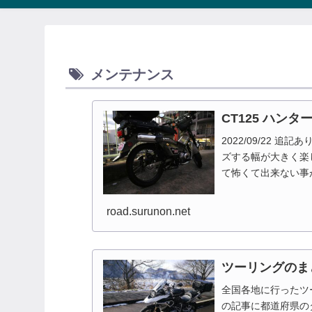
メンテナンス
CT125 ハン
2022/09/22 
ズする幅が大きく楽
て怖くて出来ない事
なっています。このペ.
road.surunon.net
ツーリングのま
全国各地に行ったツ
の記事に都道府県の