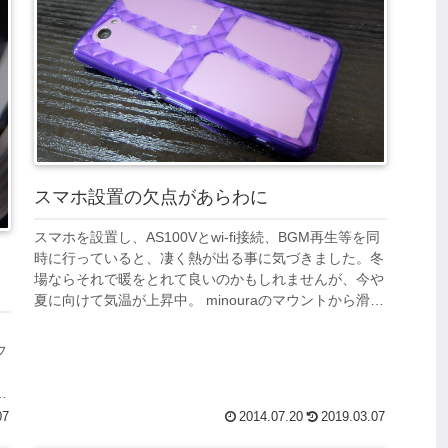
スマホ設置の欠点があらわに
スマホを設置し、AS100Vとwi-fi接続、BGM再生等を同
時に行っていると、凄く熱が出る事に気づきました。冬
場ならそれで暖をとれて良いのかもしれませんが、今や
夏に向けて気温が上昇中。 minouraのマウントから滑り
落ちないように、ゴム...
う
フ
っ
07
2014.07.20
2019.03.07