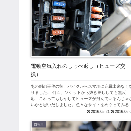
電動空気入れのしっぺ返し（ヒューズ交
換）
あの例の事件の後、バイクからスマホに充電出来なく
りました。 何回、ソケットから抜き差ししても無反
応、これってもしかしてヒューズが飛んでいるんじゃ
いかと思いだしました。色々なサイトをめぐってみる
と、どうやら MT-09 Tracer のシ...
2016.05.21
2016.06.
自転車