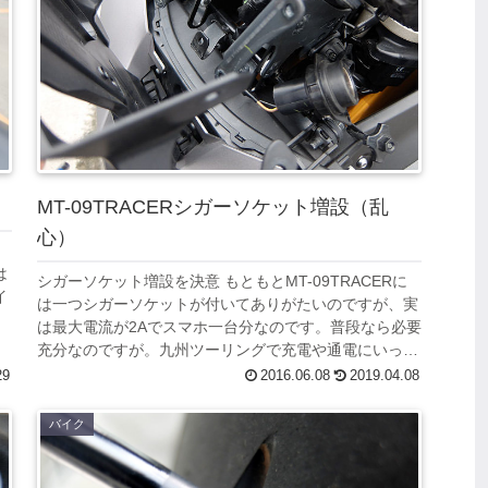
MT-09TRACERシガーソケット増設（乱
心）
は
シガーソケット増設を決意 もともとMT-09TRACERに
イ
は一つシガーソケットが付いてありがたいのですが、実
は最大電流が2Aでスマホ一台分なのです。普段なら必要
充分なのですが。九州ツーリングで充電や通電にいっぱ
い使いそうな気がしてきたので、...
29
2016.06.08
2019.04.08
バイク