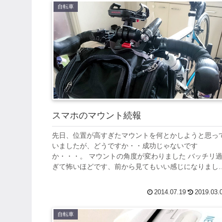
自転車
スマホのマウント続報
先日、位置が高すぎたマウントを何とかしようと思っ
いましたが、どうですか・・成功じゃないです
か・・・。 マウントの角度が変わりました バッチリ
ぎて怖いほどです、前から見てもいい感じになりまし
た。（いや、まだ高い気もしないでない） 前からの...
2014.07.19
2019.03.
自転車