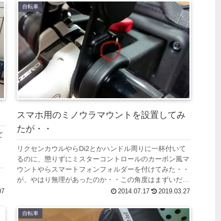
自転車
スマホ用のミノウラマウントを設置してみ
たが・・
て
リクセンカウルやらDi2とかハンドル周りに一杯付いて
過
るのに、懲りずにミスターコントロールのカーボン風マ
ウントやらスマートフォンフォルダーを付けてみた・・
が、やはり無理があったのか・・この角度はまずいだろ
う！？。「いやいや、いけるて・・」（心...
07
2014.07.17
2019.03.27
自転車