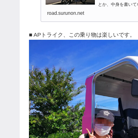
とか、中身を書いて
ですね、能登半島とか
road.surunon.net
■ APトライク、この乗り物は楽しいです。