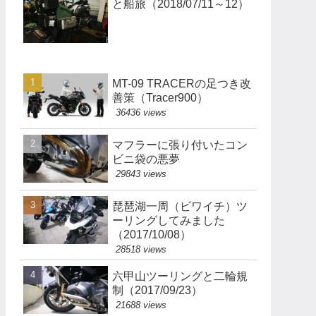
と船旅（2018/07/11～12）
MT-09 TRACERの足つき改
善策（Tracer900）
36436 views
マフラーに張り付いたコン
ビニ袋の悪夢
29843 views
琵琶湖一周（ビワイチ）ツ
ーリングしてみました
（2017/10/08）
28518 views
六甲山ツーリングと二輪規
制（2017/09/23）
21688 views