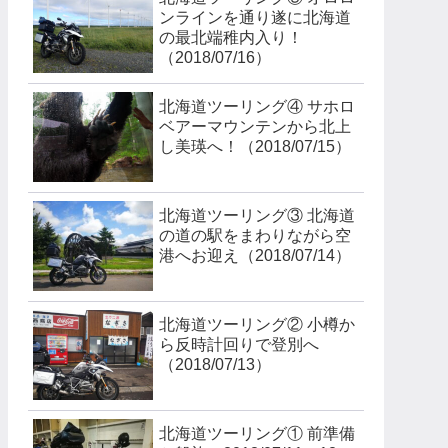
ンラインを通り遂に北海道
の最北端稚内入り！
（2018/07/16）
北海道ツーリング④ サホロ
ベアーマウンテンから北上
し美瑛へ！（2018/07/15）
北海道ツーリング③ 北海道
の道の駅をまわりながら空
港へお迎え（2018/07/14）
北海道ツーリング② 小樽か
ら反時計回りで登別へ
（2018/07/13）
北海道ツーリング① 前準備