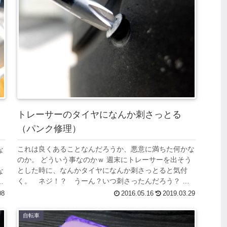
トレーサーのタイヤになんか刺さっとる
（パンク修理）
これは良くあることなんだろうか、悪意に満ちた何かな
な
のか。 どういう事なのかｗ 週末にトレーサーを出そう
とした時に、なんかタイヤになんか刺さっとると気付
な
く。 ネジ！？ うーん？いつ刺さったんだろう？ こ
の前にいった奈良でのツーリングでかなー？...
08
2016.05.16
2019.03.29
自転車