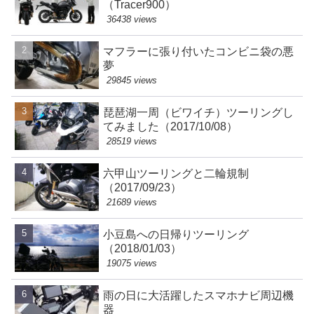
（Tracer900）
36438 views
マフラーに張り付いたコンビニ袋の悪
夢
29845 views
琵琶湖一周（ビワイチ）ツーリングし
てみました（2017/10/08）
28519 views
六甲山ツーリングと二輪規制
（2017/09/23）
21689 views
小豆島への日帰りツーリング
（2018/01/03）
19075 views
雨の日に大活躍したスマホナビ周辺機
器