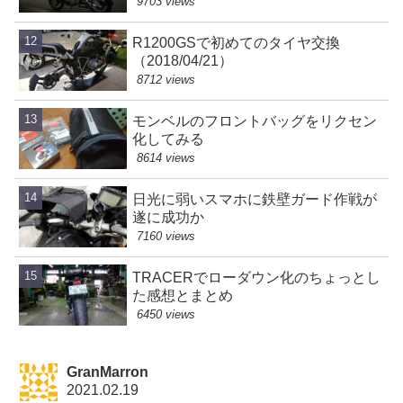
9703 views
R1200GSで初めてのタイヤ交換
（2018/04/21）
8712 views
モンベルのフロントバッグをリクセン
化してみる
8614 views
日光に弱いスマホに鉄壁ガード作戦が
遂に成功か
7160 views
TRACERでローダウン化のちょっとし
た感想とまとめ
6450 views
GranMarron
2021.02.19