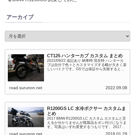
アーカイブ
CT125 ハンターカブ カスタム まとめ
2022/09/22 追記あり 納車時 現在時 ハンターカ
ブは自分で色々とカスタマイズする幅が大きく楽
しいバイクです。GSでは保証やら失敗すると高
くついて怖くて出来ない事が多かったですが、流
石にカブだとやっちゃえモードになっています。
このペ...
road.surunon.net
2022.09.08
R1200GS LC 水冷ボクサー カスタムま
とめ
2017 BMW R1200GS LC カスタム カスタムと言
えるか分かりませんが既製品をポン付けになりま
す。写真はいずれ変更するつもりです。 2017
BMW R1200GS Light White 最大出力
road.surunon.net
2018.01.29