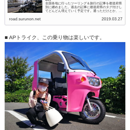
全国各地に行ったツーリング＆旅行の記事を都道府県
別に纏めました。過去の記事に都道府県のタグ付けし
てどんどん増えていく予定です。通っただけとか、中
身を書いてない記事は含めませんでした。 分類って
road.surunon.net
2019.03.27
なかなか難しいですね、能登半島とか北陸とか、石
川...
■ APトライク、この乗り物は楽しいです。