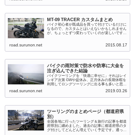
92kW（125PS）/7,...
MT-09 TRACER カスタムまとめ
バイク初心者が既成品を買って付けているだけに
なるので、カスタムとはいえないかもしれません
が、ちょっとずつ変わっていくのが楽しいです。
MT-09 TRACER このTRACERはスポーツマルチ
バイクって位置づけのようです。マルチというだ
road.surunon.net
2015.08.17
けに...
バイクの雨対策で防水や防寒に大金を
注ぎ込んできた結論
バイクツーリングを「快適に幸せに」それはレイ
ンギア次第 GWや盆休み、正月休みの長期休暇を
利用してロングツーリングに出る事も多いと思い
ます。そんななか水を差してくるのが雨です。通
road.surunon.net
2019.03.26
り雨ならまだしも1日２日ずっと降り続ける雨が
あります。「そんな...
ツーリングのまとめページ（都道府県
別）
全国各地に行ったツーリング＆旅行の記事を都道
府県別に纏めました。過去の記事に都道府県のタ
グ付けしてどんどん増えていく予定です。通った
だけとか、中身を書いてない記事は含めませんで