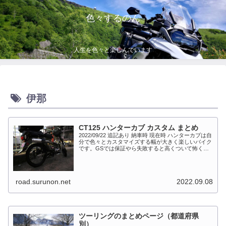
色々するのん
人生を色々と楽しんでいます
伊那
CT125 ハンターカブ カスタム まとめ
2022/09/22 追記あり 納車時 現在時 ハンターカブは自
分で色々とカスタマイズする幅が大きく楽しいバイク
です。GSでは保証やら失敗すると高くついて怖くて
出来ない事が多かったですが、流石にカブだとやっち
ゃえモードになっています。このペ...
road.surunon.net
2022.09.08
ツーリングのまとめページ（都道府県
別）