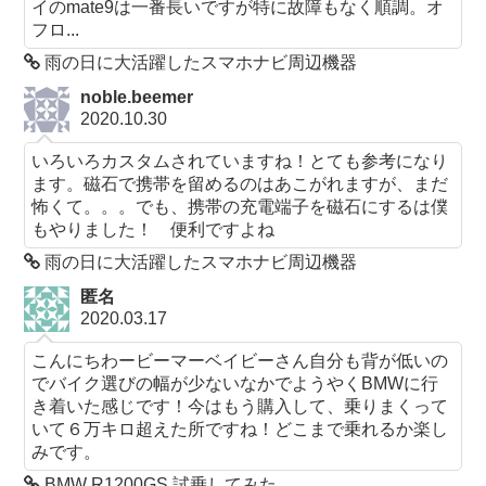
イのmate9は一番長いですが特に故障もなく順調。オ
フロ...
雨の日に大活躍したスマホナビ周辺機器
noble.beemer
2020.10.30
いろいろカスタムされていますね！とても参考になり
ます。磁石で携帯を留めるのはあこがれますが、まだ
怖くて。。。でも、携帯の充電端子を磁石にするは僕
もやりました！ 便利ですよね
雨の日に大活躍したスマホナビ周辺機器
匿名
2020.03.17
こんにちわービーマーベイビーさん自分も背が低いの
でバイク選びの幅が少ないなかでようやくBMWに行
き着いた感じです！今はもう購入して、乗りまくって
いて６万キロ超えた所ですね！どこまで乗れるか楽し
みです。
BMW R1200GS 試乗してみた