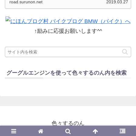
road.surunon.net
2019.03.27
した。 分類ってなかなか難しいですね、能登半
島とか北陸とか、石川...
↑励みに応援お願いします^^
グーグルエンジンを使って色々するのん内を検索
色々するのん
© 2014-2026 色々するのん.