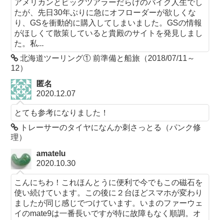
アメリカンとビッグツアラーだらけのバイク人生でし
たが、先日30年ぶりに急にオフローダーが欲しくな
り、GSを衝動的に購入してしまいました。GSの情報
がほしくて散策していると貴殿のサイトを発見しまし
た。私...
北海道ツーリング① 前準備と船旅（2018/07/11～
12）
匿名
2020.12.07
とても参考になりました！
トレーサーのタイヤになんか刺さっとる（パンク修
理）
amatelu
2020.10.30
こんにちわ！これほんとうに便利で今でもこの磁石を
使い続けています。この後に２台ほどスマホが変わり
ましたが同じ感じでつけています。いまのファーウェ
イのmate9は一番長いですが特に故障もなく順調。オ