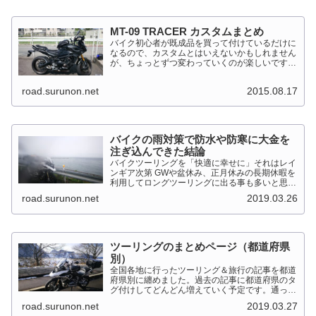
MT-09 TRACER カスタムまとめ
バイク初心者が既成品を買って付けているだけに
なるので、カスタムとはいえないかもしれません
が、ちょっとずつ変わっていくのが楽しいです。
MT-09 TRACER このTRACERはスポーツマルチ
バイクって位置づけのようです。マルチというだ
road.surunon.net
2015.08.17
けに...
バイクの雨対策で防水や防寒に大金を
注ぎ込んできた結論
バイクツーリングを「快適に幸せに」それはレイ
ンギア次第 GWや盆休み、正月休みの長期休暇を
利用してロングツーリングに出る事も多いと思い
ます。そんななか水を差してくるのが雨です。通
road.surunon.net
2019.03.26
り雨ならまだしも1日２日ずっと降り続ける雨が
あります。「そんな...
ツーリングのまとめページ（都道府県
別）
全国各地に行ったツーリング＆旅行の記事を都道
府県別に纏めました。過去の記事に都道府県のタ
グ付けしてどんどん増えていく予定です。通った
だけとか、中身を書いてない記事は含めませんで
road.surunon.net
2019.03.27
した。 分類ってなかなか難しいですね、能登半