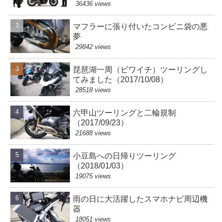
36436 views
マフラーに張り付いたコンビニ袋の悪
夢
29842 views
琵琶湖一周（ビワイチ）ツーリングし
てみました（2017/10/08）
28518 views
六甲山ツーリングと二輪規制
（2017/09/23）
21688 views
小豆島への日帰りツーリング
（2018/01/03）
19075 views
雨の日に大活躍したスマホナビ周辺機
器
18051 views