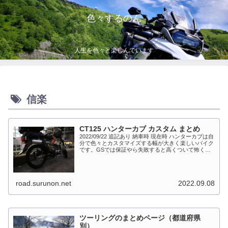
色々するのん
人生を色々と楽しんでいます
信楽
CT125 ハンターカブ カスタム まとめ
2022/09/22 追記あり 納車時 現在時 ハンターカブは自
分で色々とカスタマイズする幅が大きく楽しいバイク
です。GSでは保証やら失敗すると高くついて怖くて
出来ない事が多かったですが、流石にカブだとやっち
ゃえモードになっています。このペ...
road.surunon.net
2022.09.08
ツーリングのまとめページ（都道府県
別）