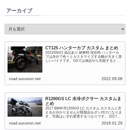
アーカイブ
CT125 ハンターカブ カスタム まとめ
2022/09/22 追記あり 納車時 現在時 ハンターカ
ブは自分で色々とカスタマイズする幅が大きく楽
しいバイクです。GSでは保証やら失敗すると高
くついて怖くて出来ない事が多かったですが、流
石にカブだとやっちゃえモードになっています。
このペ...
road.surunon.net
2022.09.08
R1200GS LC 水冷ボクサー カスタムま
とめ
2017 BMW R1200GS LC カスタム カスタムと言
えるか分かりませんが既製品をポン付けになりま
す。写真はいずれ変更するつもりです。 2017
BMW R1200GS Light White 最大出力
road.surunon.net
2018.01.29
92kW（125PS）/7,...