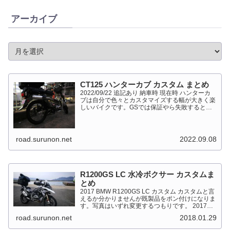
アーカイブ
CT125 ハンターカブ カスタム まとめ
2022/09/22 追記あり 納車時 現在時 ハンターカ
ブは自分で色々とカスタマイズする幅が大きく楽
しいバイクです。GSでは保証やら失敗すると高
くついて怖くて出来ない事が多かったですが、流
石にカブだとやっちゃえモードになっています。
このペ...
road.surunon.net
2022.09.08
R1200GS LC 水冷ボクサー カスタムま
とめ
2017 BMW R1200GS LC カスタム カスタムと言
えるか分かりませんが既製品をポン付けになりま
す。写真はいずれ変更するつもりです。 2017
BMW R1200GS Light White 最大出力
road.surunon.net
2018.01.29
92kW（125PS）/7,...