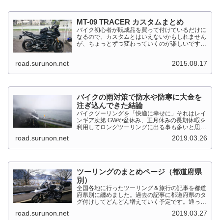
MT-09 TRACER カスタムまとめ
バイク初心者が既成品を買って付けているだけに
なるので、カスタムとはいえないかもしれません
が、ちょっとずつ変わっていくのが楽しいです。
MT-09 TRACER このTRACERはスポーツマルチ
バイクって位置づけのようです。マルチというだ
road.surunon.net
2015.08.17
けに...
バイクの雨対策で防水や防寒に大金を
注ぎ込んできた結論
バイクツーリングを「快適に幸せに」それはレイ
ンギア次第 GWや盆休み、正月休みの長期休暇を
利用してロングツーリングに出る事も多いと思い
ます。そんななか水を差してくるのが雨です。通
road.surunon.net
2019.03.26
り雨ならまだしも1日２日ずっと降り続ける雨が
あります。「そんな...
ツーリングのまとめページ（都道府県
別）
全国各地に行ったツーリング＆旅行の記事を都道
府県別に纏めました。過去の記事に都道府県のタ
グ付けしてどんどん増えていく予定です。通った
だけとか、中身を書いてない記事は含めませんで
road.surunon.net
2019.03.27
した。 分類ってなかなか難しいですね、能登半