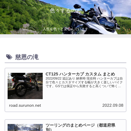
色々するのん
人生を色々と楽しんでいます
慈恩の滝
CT125 ハンターカブ カスタム まとめ
2022/09/22 追記あり 納車時 現在時 ハンターカブは自
分で色々とカスタマイズする幅が大きく楽しいバイク
です。GSでは保証やら失敗すると高くついて怖くて
出来ない事が多かったですが、流石にカブだとやっち
ゃえモードになっています。このペ...
road.surunon.net
2022.09.08
ツーリングのまとめページ（都道府県
別）