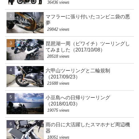
36436 views
マフラーに張り付いたコンビニ袋の悪
夢
29842 views
琵琶湖一周（ビワイチ）ツーリングし
てみました（2017/10/08）
28518 views
六甲山ツーリングと二輪規制
（2017/09/23）
21688 views
小豆島への日帰りツーリング
（2018/01/03）
19075 views
雨の日に大活躍したスマホナビ周辺機
器
18051 views