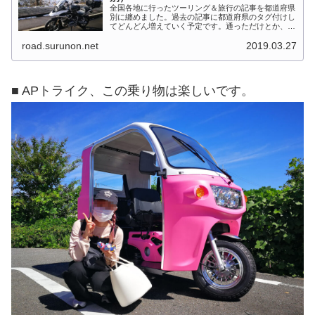
全国各地に行ったツーリング＆旅行の記事を都道府県
別に纏めました。過去の記事に都道府県のタグ付けし
てどんどん増えていく予定です。通っただけとか、中
身を書いてない記事は含めませんでした。 分類って
road.surunon.net
2019.03.27
なかなか難しいですね、能登半島とか北陸とか、石
川...
■ APトライク、この乗り物は楽しいです。