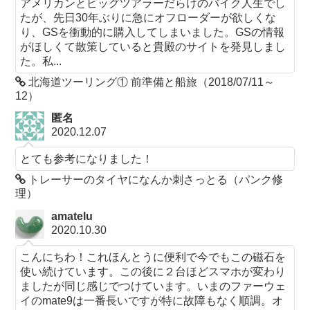
アメリカンとビッグツアラーだらけのバイク人生でし
たが、先日30年ぶりに急にオフローダーが欲しくな
り、GSを衝動的に購入してしまいました。GSの情報
がほしくて散策していると貴殿のサイトを発見しまし
た。私...
北海道ツーリング① 前準備と船旅（2018/07/11～
12）
匿名
2020.12.07
とても参考になりました！
トレーサーのタイヤになんか刺さっとる（パンク修
理）
amatelu
2020.10.30
こんにちわ！これほんとうに便利で今でもこの磁石を
使い続けています。この後に２台ほどスマホが変わり
ましたが同じ感じでつけています。いまのファーウェ
イのmate9は一番長いですが特に故障もなく順調。オ