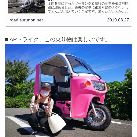
全国各地に行ったツーリング＆旅行の記事を都道府県
別に纏めました。過去の記事に都道府県のタグ付けし
てどんどん増えていく予定です。通っただけとか、中
身を書いてない記事は含めませんでした。 分類って
road.surunon.net
2019.03.27
なかなか難しいですね、能登半島とか北陸とか、石
川...
■ APトライク、この乗り物は楽しいです。