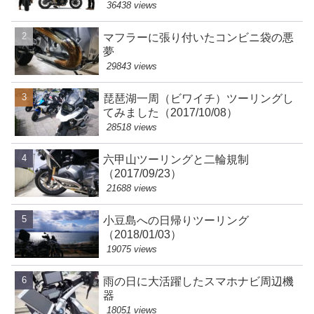
36438 views
マフラーに張り付いたコンビニ袋の悪
夢
29843 views
琵琶湖一周（ビワイチ）ツーリングし
てみました（2017/10/08）
28518 views
六甲山ツーリングと二輪規制
（2017/09/23）
21688 views
小豆島への日帰りツーリング
（2018/01/03）
19075 views
雨の日に大活躍したスマホナビ周辺機
器
18051 views