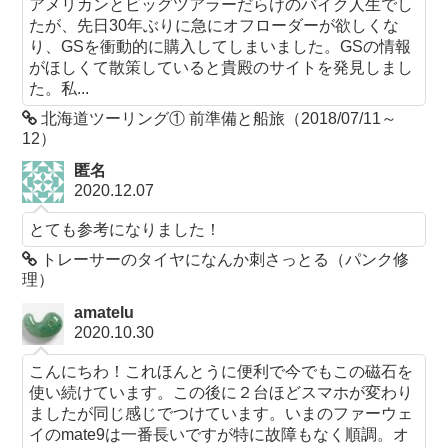
アメリカンとビッグツアラーだらけのバイク人生でし
たが、先日30年ぶりに急にオフローダーが欲しくな
り、GSを衝動的に購入してしまいました。GSの情報
がほしくて散策していると貴殿のサイトを発見しまし
た。私...
北海道ツーリング① 前準備と船旅（2018/07/11～
12）
匿名
2020.12.07
とても参考になりました！
トレーサーのタイヤになんか刺さっとる（パンク修
理）
amatelu
2020.10.30
こんにちわ！これほんとうに便利で今でもこの磁石を
使い続けています。この後に２台ほどスマホが変わり
ましたが同じ感じでつけています。いまのファーウェ
イのmate9は一番長いですが特に故障もなく順調。オ