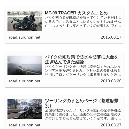
MT-09 TRACER カスタムまとめ
バイク初心者が既成品を買って付けているだけに
なるので、カスタムとはいえないかもしれません
が、ちょっとずつ変わっていくのが楽しいです。
MT-09 TRACER このTRACERはスポーツマルチ
バイクって位置づけのようです。マルチというだ
road.surunon.net
2015.08.17
けに...
バイクの雨対策で防水や防寒に大金を
注ぎ込んできた結論
バイクツーリングを「快適に幸せに」それはレイ
ンギア次第 GWや盆休み、正月休みの長期休暇を
利用してロングツーリングに出る事も多いと思い
ます。そんななか水を差してくるのが雨です。通
road.surunon.net
2019.03.26
り雨ならまだしも1日２日ずっと降り続ける雨が
あります。「そんな...
ツーリングのまとめページ（都道府県
別）
全国各地に行ったツーリング＆旅行の記事を都道
府県別に纏めました。過去の記事に都道府県のタ
グ付けしてどんどん増えていく予定です。通った
だけとか、中身を書いてない記事は含めませんで
road.surunon.net
2019.03.27
した。 分類ってなかなか難しいですね、能登半