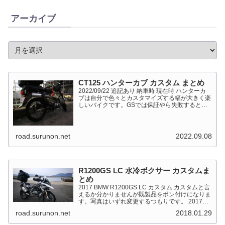
アーカイブ
CT125 ハンターカブ カスタム まとめ
2022/09/22 追記あり 納車時 現在時 ハンターカ
ブは自分で色々とカスタマイズする幅が大きく楽
しいバイクです。GSでは保証やら失敗すると高
くついて怖くて出来ない事が多かったですが、流
石にカブだとやっちゃえモードになっています。
このペ...
road.surunon.net
2022.09.08
R1200GS LC 水冷ボクサー カスタムま
とめ
2017 BMW R1200GS LC カスタム カスタムと言
えるか分かりませんが既製品をポン付けになりま
す。写真はいずれ変更するつもりです。 2017
BMW R1200GS Light White 最大出力
road.surunon.net
2018.01.29
92kW（125PS）/7,...