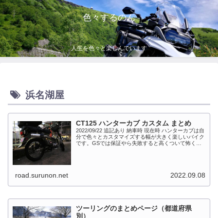
色々するのん
人生を色々と楽しんでいます
浜名湖屋
CT125 ハンターカブ カスタム まとめ
2022/09/22 追記あり 納車時 現在時 ハンターカブは自
分で色々とカスタマイズする幅が大きく楽しいバイク
です。GSでは保証やら失敗すると高くついて怖くて
出来ない事が多かったですが、流石にカブだとやっち
ゃえモードになっています。このペ...
road.surunon.net
2022.09.08
ツーリングのまとめページ（都道府県
別）