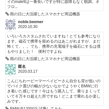
イのmate9は一番長いですが特に故障もなく順調。オ
フロ...
雨の日に大活躍したスマホナビ周辺機器
noble.beemer
2020.10.30
いろいろカスタムされていますね！とても参考になり
ます。磁石で携帯を留めるのはあこがれますが、まだ
怖くて。。。でも、携帯の充電端子を磁石にするは僕
もやりました！ 便利ですよね
雨の日に大活躍したスマホナビ周辺機器
匿名
2020.03.17
こんにちわービーマーベイビーさん自分も背が低いの
でバイク選びの幅が少ないなかでようやくBMWに行
き着いた感じです！今はもう購入して、乗りまくって
いて６万キロ超えた所ですね！どこまで乗れるか楽し
みです。
BMW R1200GS 試乗してみた