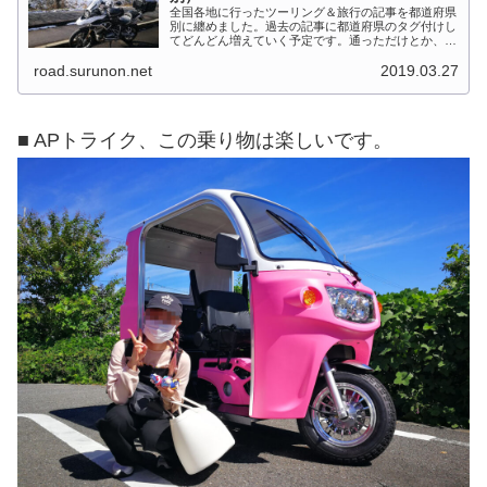
全国各地に行ったツーリング＆旅行の記事を都道府県
別に纏めました。過去の記事に都道府県のタグ付けし
てどんどん増えていく予定です。通っただけとか、中
身を書いてない記事は含めませんでした。 分類って
road.surunon.net
2019.03.27
なかなか難しいですね、能登半島とか北陸とか、石
川...
■ APトライク、この乗り物は楽しいです。