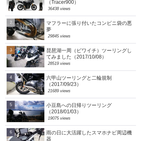
（Tracer900）
36438 views
マフラーに張り付いたコンビニ袋の悪
夢
29845 views
琵琶湖一周（ビワイチ）ツーリングし
てみました（2017/10/08）
28519 views
六甲山ツーリングと二輪規制
（2017/09/23）
21689 views
小豆島への日帰りツーリング
（2018/01/03）
19075 views
雨の日に大活躍したスマホナビ周辺機
器