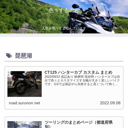
色々するのん
人生を色々と楽しんでいます
琵琶湖
CT125 ハンターカブ カスタム まとめ
2022/09/22 追記あり 納車時 現在時 ハンターカブは自
分で色々とカスタマイズする幅が大きく楽しいバイク
です。GSでは保証やら失敗すると高くついて怖くて
出来ない事が多かったですが、流石にカブだとやっち
ゃえモードになっています。このペ...
road.surunon.net
2022.09.08
ツーリングのまとめページ（都道府県
別）