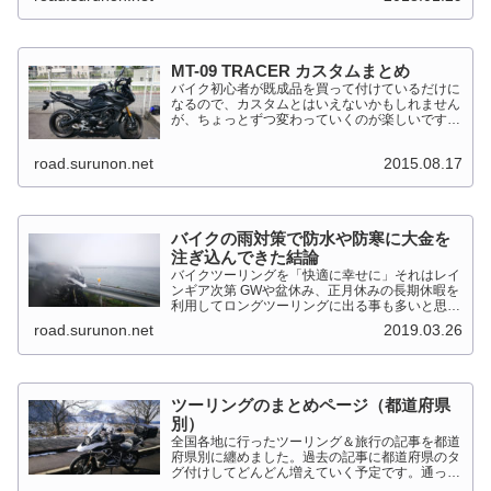
92kW（125PS）/7,...
MT-09 TRACER カスタムまとめ
バイク初心者が既成品を買って付けているだけに
なるので、カスタムとはいえないかもしれません
が、ちょっとずつ変わっていくのが楽しいです。
MT-09 TRACER このTRACERはスポーツマルチ
バイクって位置づけのようです。マルチというだ
road.surunon.net
2015.08.17
けに...
バイクの雨対策で防水や防寒に大金を
注ぎ込んできた結論
バイクツーリングを「快適に幸せに」それはレイ
ンギア次第 GWや盆休み、正月休みの長期休暇を
利用してロングツーリングに出る事も多いと思い
ます。そんななか水を差してくるのが雨です。通
road.surunon.net
2019.03.26
り雨ならまだしも1日２日ずっと降り続ける雨が
あります。「そんな...
ツーリングのまとめページ（都道府県
別）
全国各地に行ったツーリング＆旅行の記事を都道
府県別に纏めました。過去の記事に都道府県のタ
グ付けしてどんどん増えていく予定です。通った
だけとか、中身を書いてない記事は含めませんで