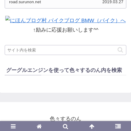
road.surunon.net
2019.03.27
した。 分類ってなかなか難しいですね、能登半
島とか北陸とか、石川...
↑励みに応援お願いします^^
グーグルエンジンを使って色々するのん内を検索
色々するのん
© 2014-2026 色々するのん.