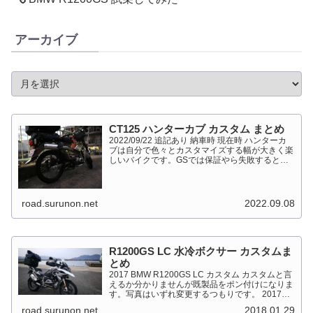
アーカイブ
CT125 ハンターカブ カスタム まとめ
2022/09/22 追記あり 納車時 現在時 ハンターカ
ブは自分で色々とカスタマイズする幅が大きく楽
しいバイクです。GSでは保証やら失敗すると高
くついて怖くて出来ない事が多かったですが、流
石にカブだとやっちゃえモードになっています。
このペ...
road.surunon.net
2022.09.08
R1200GS LC 水冷ボクサー カスタムま
とめ
2017 BMW R1200GS LC カスタム カスタムと言
えるか分かりませんが既製品をポン付けになりま
す。写真はいずれ変更するつもりです。 2017
BMW R1200GS Light White 最大出力
road.surunon.net
2018.01.29