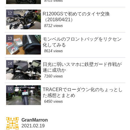
9703 views
R1200GSで初めてのタイヤ交換
（2018/04/21）
8712 views
モンベルのフロントバッグをリクセン
化してみる
8614 views
日光に弱いスマホに鉄壁ガード作戦が
遂に成功か
7160 views
TRACERでローダウン化のちょっとし
た感想とまとめ
6450 views
GranMarron
2021.02.19