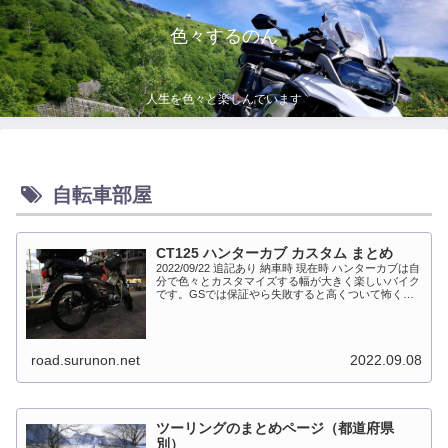
色々するのん
人生を色々と楽しんでいます
自転車部屋
CT125 ハンターカブ カスタム まとめ
2022/09/22 追記あり 納車時 現在時 ハンターカブは自
分で色々とカスタマイズする幅が大きく楽しいバイク
です。GSでは保証やら失敗すると高くついて怖くて
出来ない事が多かったですが、流石にカブだとやっち
ゃえモードになっています。このペ...
road.surunon.net
2022.09.08
ツーリングのまとめページ（都道府県
別）