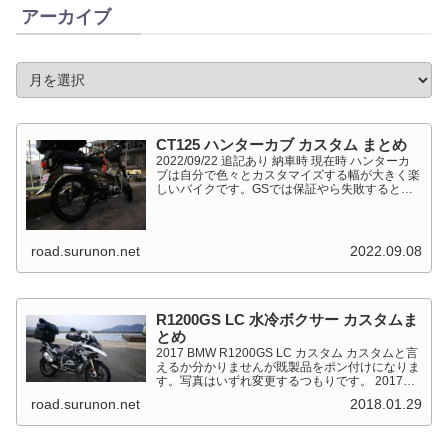
アーカイブ
CT125 ハンターカブ カスタム まとめ
2022/09/22 追記あり 納車時 現在時 ハンターカ
ブは自分で色々とカスタマイズする幅が大きく楽
しいバイクです。GSでは保証やら失敗すると高
くついて怖くて出来ない事が多かったですが、流
石にカブだとやっちゃえモードになっています。
このペ...
road.surunon.net
2022.09.08
R1200GS LC 水冷ボクサー カスタムま
とめ
2017 BMW R1200GS LC カスタム カスタムと言
えるか分かりませんが既製品をポン付けになりま
す。写真はいずれ変更するつもりです。 2017
BMW R1200GS Light White 最大出力
road.surunon.net
2018.01.29
92kW（125PS）/7,...