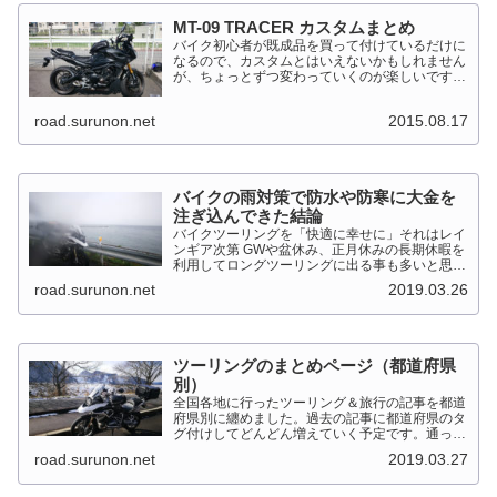
MT-09 TRACER カスタムまとめ
バイク初心者が既成品を買って付けているだけに
なるので、カスタムとはいえないかもしれません
が、ちょっとずつ変わっていくのが楽しいです。
MT-09 TRACER このTRACERはスポーツマルチ
バイクって位置づけのようです。マルチというだ
road.surunon.net
2015.08.17
けに...
バイクの雨対策で防水や防寒に大金を
注ぎ込んできた結論
バイクツーリングを「快適に幸せに」それはレイ
ンギア次第 GWや盆休み、正月休みの長期休暇を
利用してロングツーリングに出る事も多いと思い
ます。そんななか水を差してくるのが雨です。通
road.surunon.net
2019.03.26
り雨ならまだしも1日２日ずっと降り続ける雨が
あります。「そんな...
ツーリングのまとめページ（都道府県
別）
全国各地に行ったツーリング＆旅行の記事を都道
府県別に纏めました。過去の記事に都道府県のタ
グ付けしてどんどん増えていく予定です。通った
だけとか、中身を書いてない記事は含めませんで
road.surunon.net
2019.03.27
した。 分類ってなかなか難しいですね、能登半
島とか北陸とか、石川...