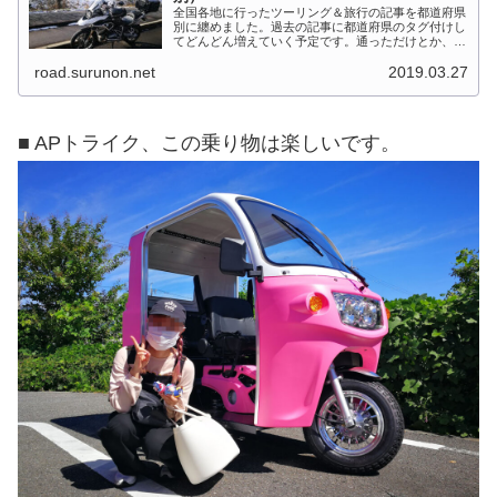
全国各地に行ったツーリング＆旅行の記事を都道府県
別に纏めました。過去の記事に都道府県のタグ付けし
てどんどん増えていく予定です。通っただけとか、中
身を書いてない記事は含めませんでした。 分類って
road.surunon.net
2019.03.27
なかなか難しいですね、能登半島とか北陸とか、石
川...
■ APトライク、この乗り物は楽しいです。