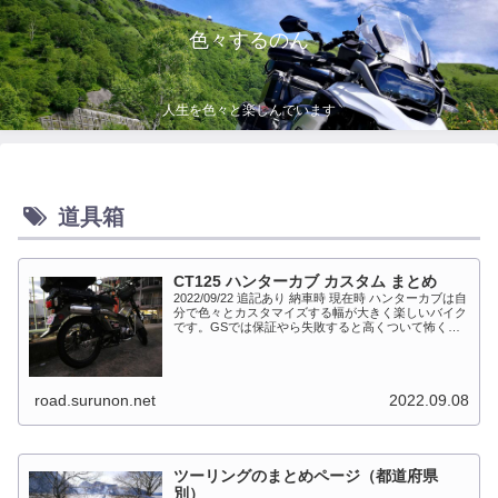
色々するのん
人生を色々と楽しんでいます
道具箱
CT125 ハンターカブ カスタム まとめ
2022/09/22 追記あり 納車時 現在時 ハンターカブは自
分で色々とカスタマイズする幅が大きく楽しいバイク
です。GSでは保証やら失敗すると高くついて怖くて
出来ない事が多かったですが、流石にカブだとやっち
ゃえモードになっています。このペ...
road.surunon.net
2022.09.08
ツーリングのまとめページ（都道府県
別）