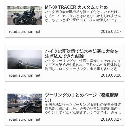
MT-09 TRACER カスタムまとめ
バイク初心者が既成品を買って付けているだけに
なるので、カスタムとはいえないかもしれません
が、ちょっとずつ変わっていくのが楽しいです。
MT-09 TRACER このTRACERはスポーツマルチ
バイクって位置づけのようです。マルチというだ
road.surunon.net
2015.08.17
けに...
バイクの雨対策で防水や防寒に大金を
注ぎ込んできた結論
バイクツーリングを「快適に幸せに」それはレイ
ンギア次第 GWや盆休み、正月休みの長期休暇を
利用してロングツーリングに出る事も多いと思い
ます。そんななか水を差してくるのが雨です。通
road.surunon.net
2019.03.26
り雨ならまだしも1日２日ずっと降り続ける雨が
あります。「そんな...
ツーリングのまとめページ（都道府県
別）
全国各地に行ったツーリング＆旅行の記事を都道
府県別に纏めました。過去の記事に都道府県のタ
グ付けしてどんどん増えていく予定です。通った
だけとか、中身を書いてない記事は含めませんで
road.surunon.net
2019.03.27
した。 分類ってなかなか難しいですね、能登半
島とか北陸とか、石川...