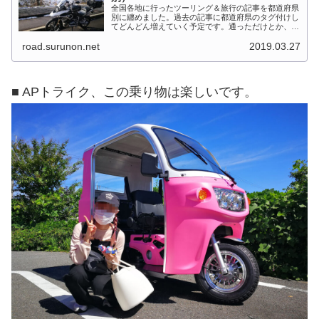
全国各地に行ったツーリング＆旅行の記事を都道府県
別に纏めました。過去の記事に都道府県のタグ付けし
てどんどん増えていく予定です。通っただけとか、中
身を書いてない記事は含めませんでした。 分類って
road.surunon.net
2019.03.27
なかなか難しいですね、能登半島とか北陸とか、石
川...
■ APトライク、この乗り物は楽しいです。