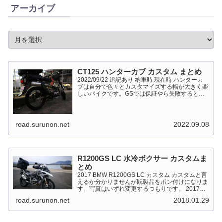
アーカイブ
CT125 ハンターカブ カスタム まとめ
2022/09/22 追記あり 納車時 現在時 ハンターカ
ブは自分で色々とカスタマイズする幅が大きく楽
しいバイクです。GSでは保証やら失敗すると高
くついて怖くて出来ない事が多かったですが、流
石にカブだとやっちゃえモードになっています。
このペ...
road.surunon.net
2022.09.08
R1200GS LC 水冷ボクサー カスタムま
とめ
2017 BMW R1200GS LC カスタム カスタムと言
えるか分かりませんが既製品をポン付けになりま
す。写真はいずれ変更するつもりです。 2017
BMW R1200GS Light White 最大出力
road.surunon.net
2018.01.29
92kW（125PS）/7,...