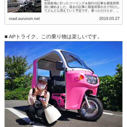
全国各地に行ったツーリング＆旅行の記事を都道府県
別に纏めました。過去の記事に都道府県のタグ付けし
てどんどん増えていく予定です。通っただけとか、中
身を書いてない記事は含めませんでした。 分類って
road.surunon.net
2019.03.27
なかなか難しいですね、能登半島とか北陸とか、石
川...
■ APトライク、この乗り物は楽しいです。