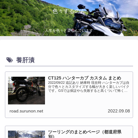
色々するのん
人生を色々と楽しんでいます
養肝漬
CT125 ハンターカブ カスタム まとめ
2022/09/22 追記あり 納車時 現在時 ハンターカブは自
分で色々とカスタマイズする幅が大きく楽しいバイク
です。GSでは保証やら失敗すると高くついて怖くて
出来ない事が多かったですが、流石にカブだとやっち
ゃえモードになっています。このペ...
road.surunon.net
2022.09.08
ツーリングのまとめページ（都道府県
別）