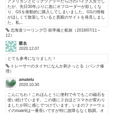
アメリカンとビッグツアラーだらけのバイク人生でし
たが、先日30年ぶりに急にオフローダーが欲しくな
り、GSを衝動的に購入してしまいました。GSの情報
がほしくて散策していると貴殿のサイトを発見しまし
た。私...
北海道ツーリング① 前準備と船旅（2018/07/11～
12）
匿名
2020.12.07
とても参考になりました！
トレーサーのタイヤになんか刺さっとる（パンク修
理）
amatelu
2020.10.30
こんにちわ！これほんとうに便利で今でもこの磁石を
使い続けています。この後に２台ほどスマホが変わり
ましたが同じ感じでつけています。いまのファーウェ
イのmate9は一番長いですが特に故障もなく順調。オ