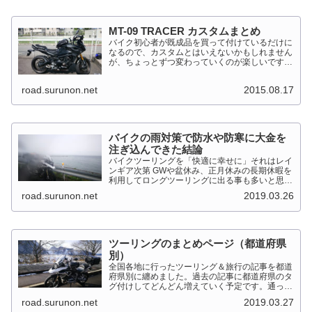
MT-09 TRACER カスタムまとめ
バイク初心者が既成品を買って付けているだけに
なるので、カスタムとはいえないかもしれません
が、ちょっとずつ変わっていくのが楽しいです。
MT-09 TRACER このTRACERはスポーツマルチ
バイクって位置づけのようです。マルチというだ
road.surunon.net
2015.08.17
けに...
バイクの雨対策で防水や防寒に大金を
注ぎ込んできた結論
バイクツーリングを「快適に幸せに」それはレイ
ンギア次第 GWや盆休み、正月休みの長期休暇を
利用してロングツーリングに出る事も多いと思い
ます。そんななか水を差してくるのが雨です。通
road.surunon.net
2019.03.26
り雨ならまだしも1日２日ずっと降り続ける雨が
あります。「そんな...
ツーリングのまとめページ（都道府県
別）
全国各地に行ったツーリング＆旅行の記事を都道
府県別に纏めました。過去の記事に都道府県のタ
グ付けしてどんどん増えていく予定です。通った
だけとか、中身を書いてない記事は含めませんで
road.surunon.net
2019.03.27
した。 分類ってなかなか難しいですね、能登半