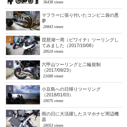
36438 views
マフラーに張り付いたコンビニ袋の悪
夢
29843 views
琵琶湖一周（ビワイチ）ツーリングし
てみました（2017/10/08）
28519 views
六甲山ツーリングと二輪規制
（2017/09/23）
21688 views
小豆島への日帰りツーリング
（2018/01/03）
19075 views
雨の日に大活躍したスマホナビ周辺機
器
18053 views