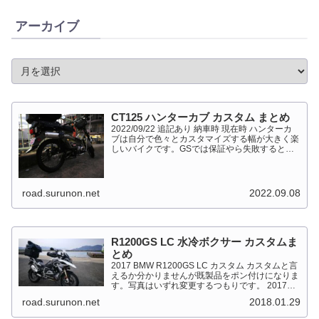
アーカイブ
CT125 ハンターカブ カスタム まとめ
2022/09/22 追記あり 納車時 現在時 ハンターカ
ブは自分で色々とカスタマイズする幅が大きく楽
しいバイクです。GSでは保証やら失敗すると高
くついて怖くて出来ない事が多かったですが、流
石にカブだとやっちゃえモードになっています。
このペ...
road.surunon.net
2022.09.08
R1200GS LC 水冷ボクサー カスタムま
とめ
2017 BMW R1200GS LC カスタム カスタムと言
えるか分かりませんが既製品をポン付けになりま
す。写真はいずれ変更するつもりです。 2017
BMW R1200GS Light White 最大出力
road.surunon.net
2018.01.29
92kW（125PS）/7,...