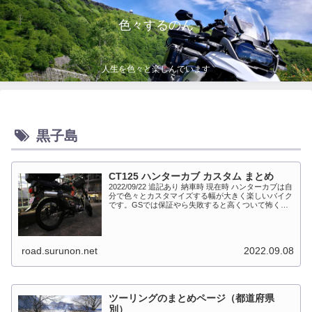
色々するのん
人生を色々と楽しんでいます
黒子島
CT125 ハンターカブ カスタム まとめ
2022/09/22 追記あり 納車時 現在時 ハンターカブは自
分で色々とカスタマイズする幅が大きく楽しいバイク
です。GSでは保証やら失敗すると高くついて怖くて
出来ない事が多かったですが、流石にカブだとやっち
ゃえモードになっています。このペ...
road.surunon.net
2022.09.08
ツーリングのまとめページ（都道府県
別）