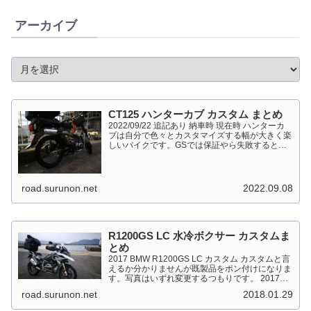
アーカイブ
CT125 ハンターカブ カスタム まとめ
2022/09/22 追記あり 納車時 現在時 ハンターカ
ブは自分で色々とカスタマイズする幅が大きく楽
しいバイクです。GSでは保証やら失敗すると高
くついて怖くて出来ない事が多かったですが、流
石にカブだとやっちゃえモードになっています。
このペ...
road.surunon.net
2022.09.08
R1200GS LC 水冷ボクサー カスタムま
とめ
2017 BMW R1200GS LC カスタム カスタムと言
えるか分かりませんが既製品をポン付けになりま
す。写真はいずれ変更するつもりです。 2017
BMW R1200GS Light White 最大出力
road.surunon.net
2018.01.29
92kW（125PS）/7,...