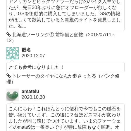
アメリカンとビッグツアラーだらけのバイク人生でし
たが、先日30年ぶりに急にオフローダーが欲しくな
り、GSを衝動的に購入してしまいました。GSの情報
がほしくて散策していると貴殿のサイトを発見しまし
た。私...
北海道ツーリング① 前準備と船旅（2018/07/11～
12）
匿名
2020.12.07
とても参考になりました！
トレーサーのタイヤになんか刺さっとる（パンク修
理）
amatelu
2020.10.30
こんにちわ！これほんとうに便利で今でもこの磁石を
使い続けています。この後に２台ほどスマホが変わり
ましたが同じ感じでつけています。いまのファーウェ
イのmate9は一番長いですが特に故障もなく順調。オ