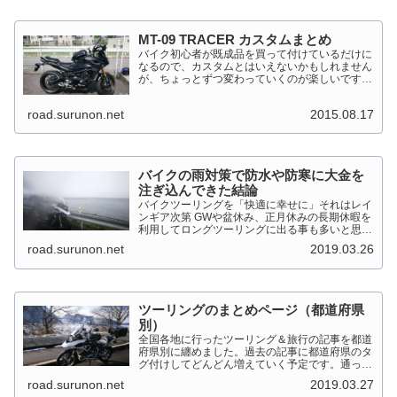
MT-09 TRACER カスタムまとめ
バイク初心者が既成品を買って付けているだけに
なるので、カスタムとはいえないかもしれません
が、ちょっとずつ変わっていくのが楽しいです。
MT-09 TRACER このTRACERはスポーツマルチ
バイクって位置づけのようです。マルチというだ
road.surunon.net
2015.08.17
けに...
バイクの雨対策で防水や防寒に大金を
注ぎ込んできた結論
バイクツーリングを「快適に幸せに」それはレイ
ンギア次第 GWや盆休み、正月休みの長期休暇を
利用してロングツーリングに出る事も多いと思い
ます。そんななか水を差してくるのが雨です。通
road.surunon.net
2019.03.26
り雨ならまだしも1日２日ずっと降り続ける雨が
あります。「そんな...
ツーリングのまとめページ（都道府県
別）
全国各地に行ったツーリング＆旅行の記事を都道
府県別に纏めました。過去の記事に都道府県のタ
グ付けしてどんどん増えていく予定です。通った
だけとか、中身を書いてない記事は含めませんで
road.surunon.net
2019.03.27
した。 分類ってなかなか難しいですね、能登半