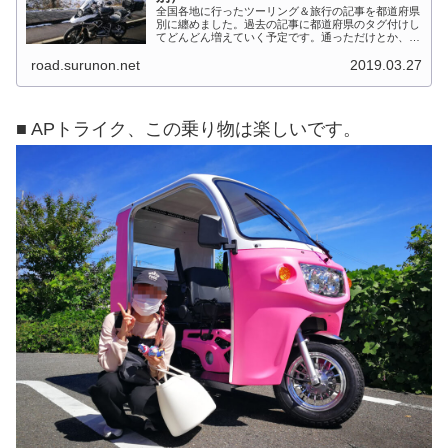
全国各地に行ったツーリング＆旅行の記事を都道府県
別に纏めました。過去の記事に都道府県のタグ付けし
てどんどん増えていく予定です。通っただけとか、中
身を書いてない記事は含めませんでした。 分類って
road.surunon.net
2019.03.27
なかなか難しいですね、能登半島とか北陸とか、石
川...
■ APトライク、この乗り物は楽しいです。