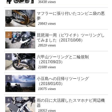
36438 views
マフラーに張り付いたコンビニ袋の悪
夢
29843 views
琵琶湖一周（ビワイチ）ツーリングし
てみました（2017/10/08）
28519 views
六甲山ツーリングと二輪規制
（2017/09/23）
21688 views
小豆島への日帰りツーリング
（2018/01/03）
19075 views
雨の日に大活躍したスマホナビ周辺機
器
18053 views