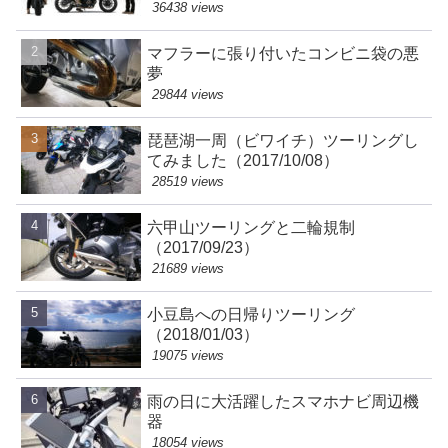
36438 views
マフラーに張り付いたコンビニ袋の悪
夢
29844 views
琵琶湖一周（ビワイチ）ツーリングし
てみました（2017/10/08）
28519 views
六甲山ツーリングと二輪規制
（2017/09/23）
21689 views
小豆島への日帰りツーリング
（2018/01/03）
19075 views
雨の日に大活躍したスマホナビ周辺機
器
18054 views