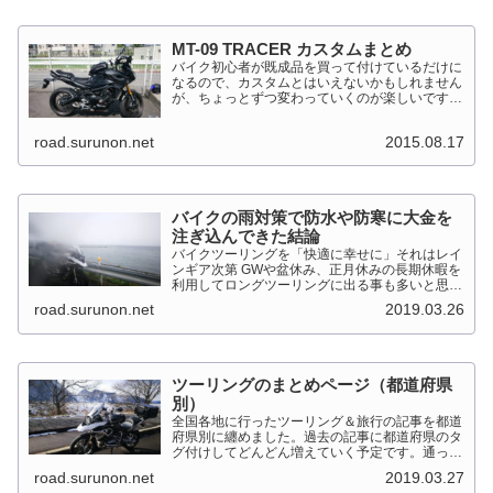
MT-09 TRACER カスタムまとめ
バイク初心者が既成品を買って付けているだけに
なるので、カスタムとはいえないかもしれません
が、ちょっとずつ変わっていくのが楽しいです。
MT-09 TRACER このTRACERはスポーツマルチ
バイクって位置づけのようです。マルチというだ
road.surunon.net
2015.08.17
けに...
バイクの雨対策で防水や防寒に大金を
注ぎ込んできた結論
バイクツーリングを「快適に幸せに」それはレイ
ンギア次第 GWや盆休み、正月休みの長期休暇を
利用してロングツーリングに出る事も多いと思い
ます。そんななか水を差してくるのが雨です。通
road.surunon.net
2019.03.26
り雨ならまだしも1日２日ずっと降り続ける雨が
あります。「そんな...
ツーリングのまとめページ（都道府県
別）
全国各地に行ったツーリング＆旅行の記事を都道
府県別に纏めました。過去の記事に都道府県のタ
グ付けしてどんどん増えていく予定です。通った
だけとか、中身を書いてない記事は含めませんで
road.surunon.net
2019.03.27
した。 分類ってなかなか難しいですね、能登半