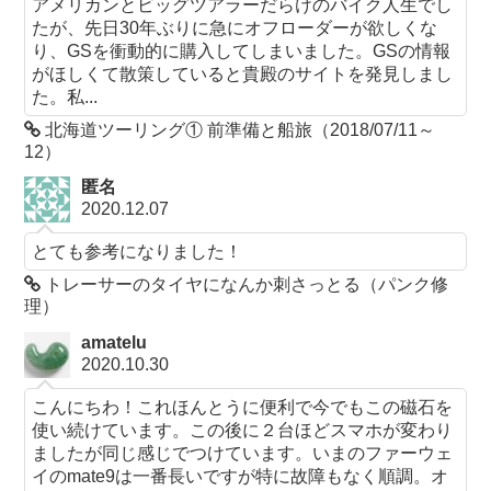
アメリカンとビッグツアラーだらけのバイク人生でし
たが、先日30年ぶりに急にオフローダーが欲しくな
り、GSを衝動的に購入してしまいました。GSの情報
がほしくて散策していると貴殿のサイトを発見しまし
た。私...
北海道ツーリング① 前準備と船旅（2018/07/11～
12）
匿名
2020.12.07
とても参考になりました！
トレーサーのタイヤになんか刺さっとる（パンク修
理）
amatelu
2020.10.30
こんにちわ！これほんとうに便利で今でもこの磁石を
使い続けています。この後に２台ほどスマホが変わり
ましたが同じ感じでつけています。いまのファーウェ
イのmate9は一番長いですが特に故障もなく順調。オ