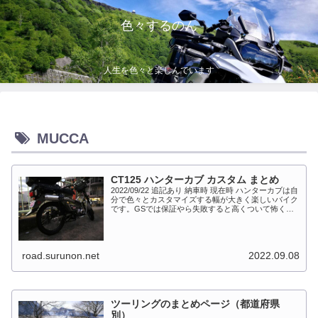
色々するのん
人生を色々と楽しんでいます
MUCCA
CT125 ハンターカブ カスタム まとめ
2022/09/22 追記あり 納車時 現在時 ハンターカブは自
分で色々とカスタマイズする幅が大きく楽しいバイク
です。GSでは保証やら失敗すると高くついて怖くて
出来ない事が多かったですが、流石にカブだとやっち
ゃえモードになっています。このペ...
road.surunon.net
2022.09.08
ツーリングのまとめページ（都道府県
別）