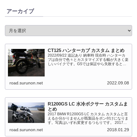
アーカイブ
CT125 ハンターカブ カスタム まとめ
2022/09/22 追記あり 納車時 現在時 ハンターカ
ブは自分で色々とカスタマイズする幅が大きく楽
しいバイクです。GSでは保証やら失敗すると高
くついて怖くて出来ない事が多かったですが、流
石にカブだとやっちゃえモードになっています。
このペ...
road.surunon.net
2022.09.08
R1200GS LC 水冷ボクサー カスタムま
とめ
2017 BMW R1200GS LC カスタム カスタムと言
えるか分かりませんが既製品をポン付けになりま
す。写真はいずれ変更するつもりです。 2017
BMW R1200GS Light White 最大出力
road.surunon.net
2018.01.29
92kW（125PS）/7,...