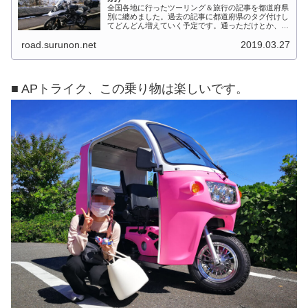
全国各地に行ったツーリング＆旅行の記事を都道府県
別に纏めました。過去の記事に都道府県のタグ付けし
てどんどん増えていく予定です。通っただけとか、中
身を書いてない記事は含めませんでした。 分類って
road.surunon.net
2019.03.27
なかなか難しいですね、能登半島とか北陸とか、石
川...
■ APトライク、この乗り物は楽しいです。