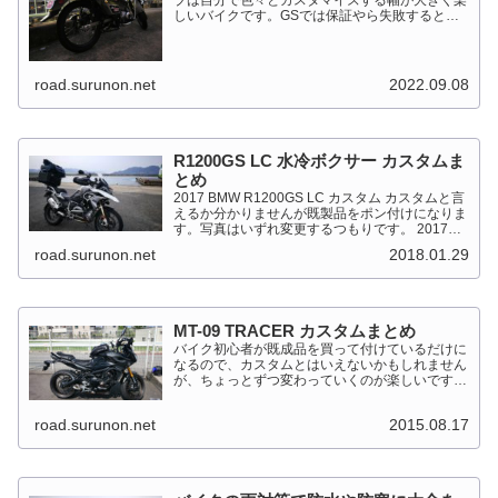
しいバイクです。GSでは保証やら失敗すると高
くついて怖くて出来ない事が多かったですが、流
石にカブだとやっちゃえモードになっています。
このペ...
road.surunon.net
2022.09.08
R1200GS LC 水冷ボクサー カスタムま
とめ
2017 BMW R1200GS LC カスタム カスタムと言
えるか分かりませんが既製品をポン付けになりま
す。写真はいずれ変更するつもりです。 2017
BMW R1200GS Light White 最大出力
road.surunon.net
2018.01.29
92kW（125PS）/7,...
MT-09 TRACER カスタムまとめ
バイク初心者が既成品を買って付けているだけに
なるので、カスタムとはいえないかもしれません
が、ちょっとずつ変わっていくのが楽しいです。
MT-09 TRACER このTRACERはスポーツマルチ
バイクって位置づけのようです。マルチというだ
road.surunon.net
2015.08.17
けに...