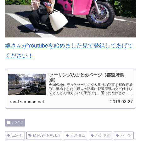
嫁さんがYoutubeを始めました見て登録してあげて
ください！
ツーリングのまとめページ（都道府県
別）
全国各地に行ったツーリング＆旅行の記事を都道府県
別に纏めました。過去の記事に都道府県のタグ付けし
てどんどん増えていく予定です。通っただけとか、中
身を書いてない記事は含めませんでした。 分類って
road.surunon.net
2019.03.27
なかなか難しいですね、能登半島とか北陸とか、石
川...
バイク
EZ-FIT
MT-09 TRACER
カスタム
ハンドル
パーツ