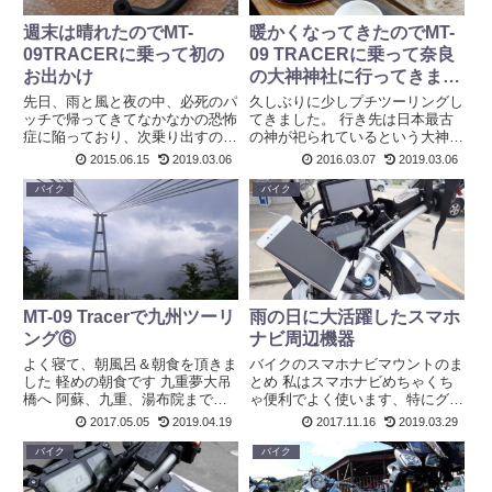
週末は晴れたのでMT-
暖かくなってきたのでMT-
09TRACERに乗って初の
09 TRACERに乗って奈良
お出かけ
の大神神社に行ってきまし
た
先日、雨と風と夜の中、必死のパ
久しぶりに少しプチツーリングし
ッチで帰ってきてなかなかの恐怖
てきました。 行き先は日本最古
症に陥っており、次乗り出すのが
の神が祀られているという大神神
少し恐ろしかった私ですが、13
社（おおみわじんじゃ）です。
2015.06.15
2019.03.06
2016.03.07
2019.03.06
日、14日はカラッと晴れたので
流石に関西に住んでいるだけに、
頑張って乗ってきました。 と、
間違いなくお爺ちゃんお婆ちゃん
バイク
バイク
いってもそのままサッと乗り出す
に連れて行って貰った事はあった
のはアレですね、もしコケた場
だろうと思うのですが、私にと
合...
っ...
MT-09 Tracerで九州ツーリ
雨の日に大活躍したスマホ
ング⑥
ナビ周辺機器
よく寝て、朝風呂＆朝食を頂きま
バイクのスマホナビマウントのま
した 軽めの朝食です 九重夢大吊
とめ 私はスマホナビめちゃくち
橋へ 阿蘇、九重、湯布院までは
ゃ便利でよく使います、特にグー
色々と行きたい所が沢山あったの
グルナビはバイクと相性がよくて
2017.05.05
2019.04.19
2017.11.16
2019.03.29
ですが、今日は生憎の雨模様。や
いい感じに使えています。（バイ
だな。冷たい温泉とか、湧き水な
クは狭い道でもOKなので）。最
バイク
バイク
所とか行きたかった。 でも、途
近、バイクのスマホ周辺を自称極
中で雨がくるより、走り出す前...
めて来たと思いましたので一度