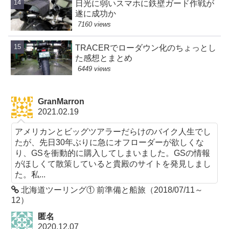
日光に弱いスマホに鉄壁ガード作戦が
遂に成功か
7160 views
TRACERでローダウン化のちょっとし
た感想とまとめ
6449 views
GranMarron
2021.02.19
アメリカンとビッグツアラーだらけのバイク人生でし
たが、先日30年ぶりに急にオフローダーが欲しくな
り、GSを衝動的に購入してしまいました。GSの情報
がほしくて散策していると貴殿のサイトを発見しまし
た。私...
北海道ツーリング① 前準備と船旅（2018/07/11～
12）
匿名
2020.12.07