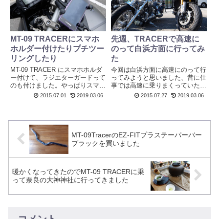
纏...
MT-09 TRACERにスマホ
先週、TRACERで高速に
ホルダー付けたりプチツー
のって白浜方面に行ってみ
リングしたり
た
MT-09 TRACER にスマホホルダ
今回は白浜方面に高速にのって行
ー付けて、ラジエターガードって
ってみようと思いました、昔に仕
のも付けました。やっぱりスマホ
事では高速に乗りまくっていたの
は見える場所にちゃんと見えてな
だけれどバイクでは初めてです。
2015.07.01
2019.03.06
2015.07.27
2019.03.06
いと着信やらメールやらつい見落
もちろん私のバイクにETCなんて
としてしまいます！後、道が確認
付いてませんので全てニコニコ現
出来るのも重要です！グーグルマ
金支払いです。バイクだとお金の
ップが見えているか見...
出し入れがひと手間あるので...
MT-09TracerのEZ-FITプラステーパーバー
ブラックを買いました
暖かくなってきたのでMT-09 TRACERに乗
って奈良の大神神社に行ってきました
コメント