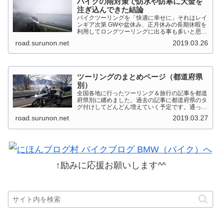
バイクの雨対策で防水や防寒に大金を
注ぎ込んできた結論
バイクツーリングを「快適に幸せに」それはレイ
ンギア次第 GWや盆休み、正月休みの長期休暇を
利用してロングツーリングに出る事も多いと思い
ます。そんななか水を差してくるのが雨です。通
road.surunon.net
2019.03.26
り雨ならまだしも1日２日ずっと降り続ける雨が
あります。「そんな...
ツーリングのまとめページ（都道府県
別）
全国各地に行ったツーリング＆旅行の記事を都道
府県別に纏めました。過去の記事に都道府県のタ
グ付けしてどんどん増えていく予定です。通った
だけとか、中身を書いてない記事は含めませんで
road.surunon.net
2019.03.27
した。 分類ってなかなか難しいですね、能登半
島とか北陸とか、石川...
↑励みに応援お願いします^^