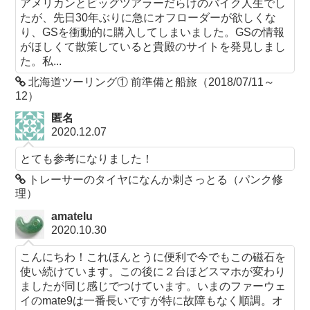
アメリカンとビッグツアラーだらけのバイク人生でし
たが、先日30年ぶりに急にオフローダーが欲しくな
り、GSを衝動的に購入してしまいました。GSの情報
がほしくて散策していると貴殿のサイトを発見しまし
た。私...
北海道ツーリング① 前準備と船旅（2018/07/11～
12）
匿名
2020.12.07
とても参考になりました！
トレーサーのタイヤになんか刺さっとる（パンク修
理）
amatelu
2020.10.30
こんにちわ！これほんとうに便利で今でもこの磁石を
使い続けています。この後に２台ほどスマホが変わり
ましたが同じ感じでつけています。いまのファーウェ
イのmate9は一番長いですが特に故障もなく順調。オ