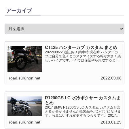
アーカイブ
CT125 ハンターカブ カスタム まとめ
2022/09/22 追記あり 納車時 現在時 ハンターカ
ブは自分で色々とカスタマイズする幅が大きく楽
しいバイクです。GSでは保証やら失敗すると高
くついて怖くて出来ない事が多かったですが、流
石にカブだとやっちゃえモードになっています。
このペ...
road.surunon.net
2022.09.08
R1200GS LC 水冷ボクサー カスタムま
とめ
2017 BMW R1200GS LC カスタム カスタムと言
えるか分かりませんが既製品をポン付けになりま
す。写真はいずれ変更するつもりです。 2017
BMW R1200GS Light White 最大出力
road.surunon.net
2018.01.29
92kW（125PS）/7,...