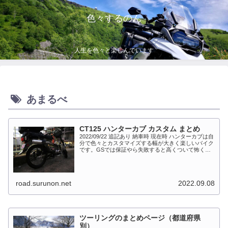
色々するのん
人生を色々と楽しんでいます
あまるべ
CT125 ハンターカブ カスタム まとめ
2022/09/22 追記あり 納車時 現在時 ハンターカブは自
分で色々とカスタマイズする幅が大きく楽しいバイク
です。GSでは保証やら失敗すると高くついて怖くて
出来ない事が多かったですが、流石にカブだとやっち
ゃえモードになっています。このペ...
road.surunon.net
2022.09.08
ツーリングのまとめページ（都道府県
別）