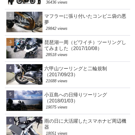
36436 views
マフラーに張り付いたコンビニ袋の悪
夢
29842 views
琵琶湖一周（ビワイチ）ツーリングし
てみました（2017/10/08）
28518 views
六甲山ツーリングと二輪規制
（2017/09/23）
21688 views
小豆島への日帰りツーリング
（2018/01/03）
19075 views
雨の日に大活躍したスマホナビ周辺機
器
18051 views