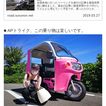
全国各地に行ったツーリング＆旅行の記事を都道府県
別に纏めました。過去の記事に都道府県のタグ付けし
てどんどん増えていく予定です。通っただけとか、中
身を書いてない記事は含めませんでした。 分類って
road.surunon.net
2019.03.27
なかなか難しいですね、能登半島とか北陸とか、石
川...
■ APトライク、この乗り物は楽しいです。