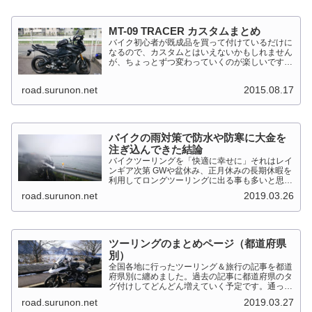
MT-09 TRACER カスタムまとめ
バイク初心者が既成品を買って付けているだけに
なるので、カスタムとはいえないかもしれません
が、ちょっとずつ変わっていくのが楽しいです。
MT-09 TRACER このTRACERはスポーツマルチ
バイクって位置づけのようです。マルチというだ
road.surunon.net
2015.08.17
けに...
バイクの雨対策で防水や防寒に大金を
注ぎ込んできた結論
バイクツーリングを「快適に幸せに」それはレイ
ンギア次第 GWや盆休み、正月休みの長期休暇を
利用してロングツーリングに出る事も多いと思い
ます。そんななか水を差してくるのが雨です。通
road.surunon.net
2019.03.26
り雨ならまだしも1日２日ずっと降り続ける雨が
あります。「そんな...
ツーリングのまとめページ（都道府県
別）
全国各地に行ったツーリング＆旅行の記事を都道
府県別に纏めました。過去の記事に都道府県のタ
グ付けしてどんどん増えていく予定です。通った
だけとか、中身を書いてない記事は含めませんで
road.surunon.net
2019.03.27
した。 分類ってなかなか難しいですね、能登半