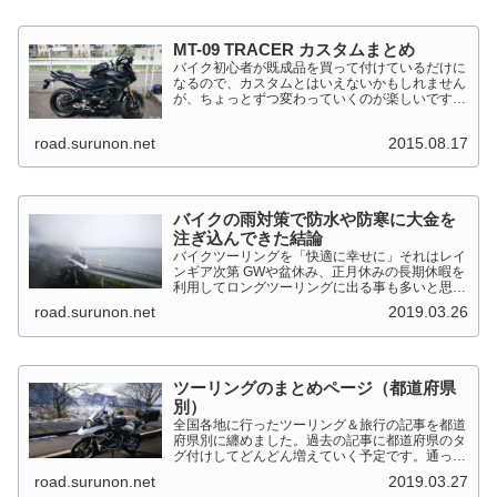
MT-09 TRACER カスタムまとめ
バイク初心者が既成品を買って付けているだけに
なるので、カスタムとはいえないかもしれません
が、ちょっとずつ変わっていくのが楽しいです。
MT-09 TRACER このTRACERはスポーツマルチ
バイクって位置づけのようです。マルチというだ
road.surunon.net
2015.08.17
けに...
バイクの雨対策で防水や防寒に大金を
注ぎ込んできた結論
バイクツーリングを「快適に幸せに」それはレイ
ンギア次第 GWや盆休み、正月休みの長期休暇を
利用してロングツーリングに出る事も多いと思い
ます。そんななか水を差してくるのが雨です。通
road.surunon.net
2019.03.26
り雨ならまだしも1日２日ずっと降り続ける雨が
あります。「そんな...
ツーリングのまとめページ（都道府県
別）
全国各地に行ったツーリング＆旅行の記事を都道
府県別に纏めました。過去の記事に都道府県のタ
グ付けしてどんどん増えていく予定です。通った
だけとか、中身を書いてない記事は含めませんで
road.surunon.net
2019.03.27
した。 分類ってなかなか難しいですね、能登半