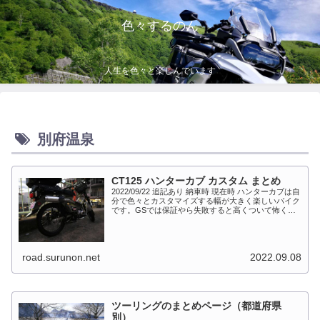
色々するのん
人生を色々と楽しんでいます
別府温泉
CT125 ハンターカブ カスタム まとめ
2022/09/22 追記あり 納車時 現在時 ハンターカブは自
分で色々とカスタマイズする幅が大きく楽しいバイク
です。GSでは保証やら失敗すると高くついて怖くて
出来ない事が多かったですが、流石にカブだとやっち
ゃえモードになっています。このペ...
road.surunon.net
2022.09.08
ツーリングのまとめページ（都道府県
別）