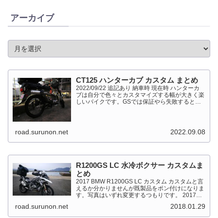
アーカイブ
CT125 ハンターカブ カスタム まとめ
2022/09/22 追記あり 納車時 現在時 ハンターカ
ブは自分で色々とカスタマイズする幅が大きく楽
しいバイクです。GSでは保証やら失敗すると高
くついて怖くて出来ない事が多かったですが、流
石にカブだとやっちゃえモードになっています。
このペ...
road.surunon.net
2022.09.08
R1200GS LC 水冷ボクサー カスタムま
とめ
2017 BMW R1200GS LC カスタム カスタムと言
えるか分かりませんが既製品をポン付けになりま
す。写真はいずれ変更するつもりです。 2017
BMW R1200GS Light White 最大出力
road.surunon.net
2018.01.29
92kW（125PS）/7,...