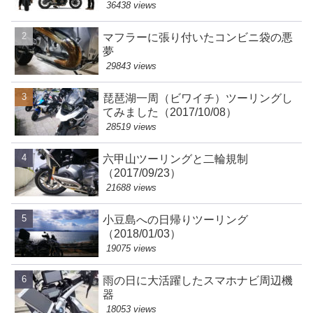
36438 views
マフラーに張り付いたコンビニ袋の悪
夢
29843 views
琵琶湖一周（ビワイチ）ツーリングし
てみました（2017/10/08）
28519 views
六甲山ツーリングと二輪規制
（2017/09/23）
21688 views
小豆島への日帰りツーリング
（2018/01/03）
19075 views
雨の日に大活躍したスマホナビ周辺機
器
18053 views