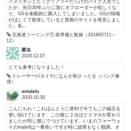
アメリカンとビッグツアラーだらけのバイク人生でし
たが、先日30年ぶりに急にオフローダーが欲しくな
り、GSを衝動的に購入してしまいました。GSの情報
がほしくて散策していると貴殿のサイトを発見しまし
た。私...
北海道ツーリング① 前準備と船旅（2018/07/11～
12）
匿名
2020.12.07
とても参考になりました！
トレーサーのタイヤになんか刺さっとる（パンク修
理）
amatelu
2020.10.30
こんにちわ！これほんとうに便利で今でもこの磁石を
使い続けています。この後に２台ほどスマホが変わり
ましたが同じ感じでつけています。いまのファーウェ
イのmate9は一番長いですが特に故障もなく順調。オ