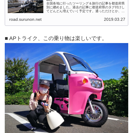
全国各地に行ったツーリング＆旅行の記事を都道府県
別に纏めました。過去の記事に都道府県のタグ付けし
てどんどん増えていく予定です。通っただけとか、中
身を書いてない記事は含めませんでした。 分類って
road.surunon.net
2019.03.27
なかなか難しいですね、能登半島とか北陸とか、石
川...
■ APトライク、この乗り物は楽しいです。