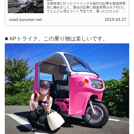
全国各地に行ったツーリング＆旅行の記事を都道府県
別に纏めました。過去の記事に都道府県のタグ付けし
てどんどん増えていく予定です。通っただけとか、中
身を書いてない記事は含めませんでした。 分類って
road.surunon.net
2019.03.27
なかなか難しいですね、能登半島とか北陸とか、石
川...
■ APトライク、この乗り物は楽しいです。