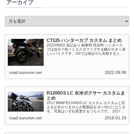
アーカイブ
CT125 ハンターカブ カスタム まとめ
2022/09/22 追記あり 納車時 現在時 ハンターカ
ブは自分で色々とカスタマイズする幅が大きく楽
しいバイクです。GSでは保証やら失敗すると高
くついて怖くて出来ない事が多かったですが、流
石にカブだとやっちゃえモードになっています。
このペ...
road.surunon.net
2022.09.08
R1200GS LC 水冷ボクサー カスタムま
とめ
2017 BMW R1200GS LC カスタム カスタムと言
えるか分かりませんが既製品をポン付けになりま
す。写真はいずれ変更するつもりです。 2017
BMW R1200GS Light White 最大出力
road.surunon.net
2018.01.29
92kW（125PS）/7,...