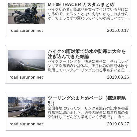
MT-09 TRACER カスタムまとめ
バイク初心者が既成品を買って付けているだけに
なるので、カスタムとはいえないかもしれません
が、ちょっとずつ変わっていくのが楽しいです。
MT-09 TRACER このTRACERはスポーツマルチ
バイクって位置づけのようです。マルチというだ
road.surunon.net
2015.08.17
けに...
バイクの雨対策で防水や防寒に大金を
注ぎ込んできた結論
バイクツーリングを「快適に幸せに」それはレイ
ンギア次第 GWや盆休み、正月休みの長期休暇を
利用してロングツーリングに出る事も多いと思い
ます。そんななか水を差してくるのが雨です。通
road.surunon.net
2019.03.26
り雨ならまだしも1日２日ずっと降り続ける雨が
あります。「そんな...
ツーリングのまとめページ（都道府県
別）
全国各地に行ったツーリング＆旅行の記事を都道
府県別に纏めました。過去の記事に都道府県のタ
グ付けしてどんどん増えていく予定です。通った
だけとか、中身を書いてない記事は含めませんで
road.surunon.net
2019.03.27
した。 分類ってなかなか難しいですね、能登半
島とか北陸とか、石川...