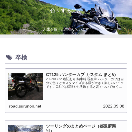
色々するのん
人生を色々と楽しんでいます
卒検
CT125 ハンターカブ カスタム まとめ
2022/09/22 追記あり 納車時 現在時 ハンターカブは自
分で色々とカスタマイズする幅が大きく楽しいバイク
です。GSでは保証やら失敗すると高くついて怖くて
出来ない事が多かったですが、流石にカブだとやっち
ゃえモードになっています。このペ...
road.surunon.net
2022.09.08
ツーリングのまとめページ（都道府県
別）