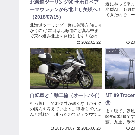
北海道ツーリング④ サホロベア
遂にやって来ま
小型AT、５月
ーマウンテンから北上し美瑛へ！
てきたのでコー
（2018/07/15）
す。緊張のほう
北海道ツーリング 遂に美瑛方向に向
ん！普通免許の
かうのだ 本日は北海道のど真ん中ま
たが、慣れなの
で東へ進み北上を開始します！なので
がいいのか頗る
前半はほぼ高速道路移動する形になり
昨...
2022.02.22
20
ましたが、この日はすこし天候が悪
い。 北海道とはいえ７月中旬、当然
バイク
バイク
温かいと思っていたのですが曇ってき
て少...
自転車と自動二輪（オートバイ）
MT-09 Tr
⑥
引っ越しして利便性が悪くなりバイク
の購入を考えています。職場もずいぶ
よく寝て、朝風
んと離れてしまったのでジテツウで帰
軽めの朝食です
りは21時位です。だからか今までより
蘇、九重、湯布
も時間が大事になってきたので、自転
い所が沢山あっ
2015.04.07
2015.06.23
20
車はジテツウと休日に走りに行くだけ
憎の雨模様。や