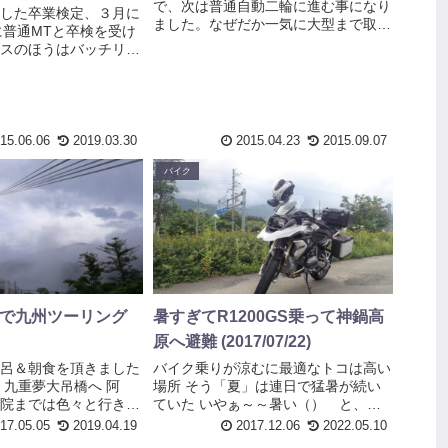
で、次は普通自動二輪に進む事になり
した卒業検定、３月に
ました。なぜだか一気に大型まで取れ
に普通MTと卒検を受け
ないので二回に分けなければなりませ
スのほうはバッチリで
ん、今思うと最初から自動二輪MTに
はそこまではありませ
しておけばよかったと後悔の念
時はすごく緊張しまし
が・・。 自動二輪MTに申し込んだら
か、昨日早く寝て調子
卒業生...
快調です。きっと、
15.06.06
2019.03.30
2015.04.23
2015.09.07
バイク
acerで九州ツーリング
暑すぎてR1200GS乗って神鍋高
原へ避難 (2017/07/22)
呂＆朝食を頂きました
バイク乗りが涼むに最適なトコは高い
 九重夢大吊橋へ 阿
場所 そう「夏」は連日で猛暑が続い
院までは色々と行きた
ていた いやぁ～～暑い（） と、こ
たのですが、今日は生
の日はふと思ったんだ、という事で高
17.05.05
2019.04.19
2017.12.06
2022.05.10
だな。冷たい温泉と
い場所へ行こうと決意しグーグルマッ