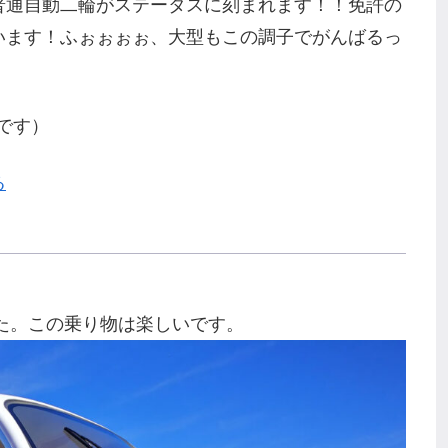
普通自動二輪がステータスに刻まれます！！免許の
います！ふぉぉぉぉ、大型もこの調子でがんばるっ
Bです）
る
した。この乗り物は楽しいです。