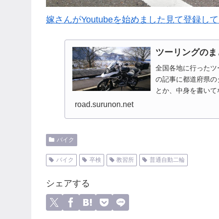
嫁さんがYoutubeを始めました見て登録し
ツーリングのま
全国各地に行ったツ
の記事に都道府県の
とか、中身を書いて
ですね、能登半島とか
road.surunon.net
バイク
バイク
卒検
教習所
普通自動二輪
シェアする