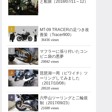
と船旅（2018/07/11～12）
MT-09 TRACERの足つき改
善策（Tracer900）
36436 views
マフラーに張り付いたコン
ビニ袋の悪夢
29842 views
琵琶湖一周（ビワイチ）ツ
ーリングしてみました
（2017/10/08）
28518 views
六甲山ツーリングと二輪規
制（2017/09/23）
21688 views