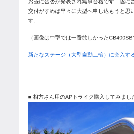
お昼に合否が発表され無事合格です！遂に
交付がすめば早々に大型へ申し込もうと思
す。
（画像は中型では一番欲しかったCB400S
新たなステージ（大型自動二輪）に突入す
■ 相方さん用のAPトライク購入してみま