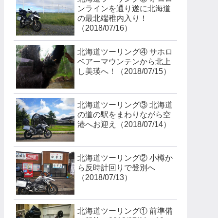
ンラインを通り遂に北海道
の最北端稚内入り！
（2018/07/16）
北海道ツーリング④ サホロ
ベアーマウンテンから北上
し美瑛へ！（2018/07/15）
北海道ツーリング③ 北海道
の道の駅をまわりながら空
港へお迎え（2018/07/14）
北海道ツーリング② 小樽か
ら反時計回りで登別へ
（2018/07/13）
北海道ツーリング① 前準備