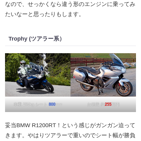
なので、せっかくなら違う形のエンジンに乗ってみ
たいなーと思ったりもします。
Trophy (ツアラー系）
車重 295kg シート
800
mm
お値段 約
255
万円
妥当BMW R1200RT！という感じがガンガン迫って
きます。やはりツアラーで重いのでシート幅が勝負