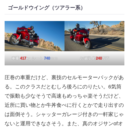
ゴールドウイング（ツアラー系）
車重
417
kg シート
740
ｍｍ
お値段 約
240
万円
圧巻の車重だけど、裏技のセルモーターバックがあ
る。このクラスだとむしろ後ろにのりたい。6気筒
で振動も少なそうで高速もめっちゃ楽そうだけど、
近所に買い物とか牛丼食べに行くとかで走り出すの
は面倒そう。シャッターガレージ付きの一軒家じゃ
ないと運用できなさそう。また、真のオジサンofオ