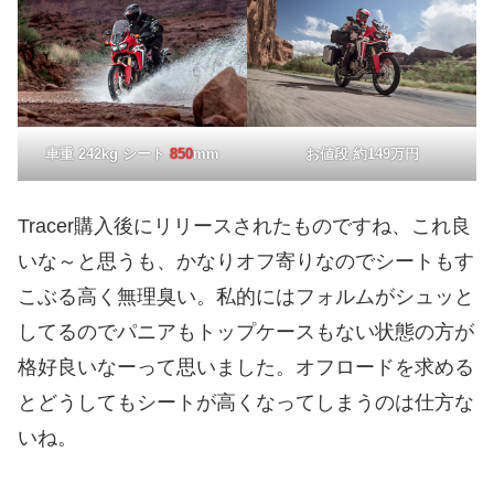
車重 242kg シート
850
mm
お値段 約149万円
Tracer購入後にリリースされたものですね、これ良
いな～と思うも、かなりオフ寄りなのでシートもす
こぶる高く無理臭い。私的にはフォルムがシュッと
してるのでパニアもトップケースもない状態の方が
格好良いなーって思いました。オフロードを求める
とどうしてもシートが高くなってしまうのは仕方な
いね。