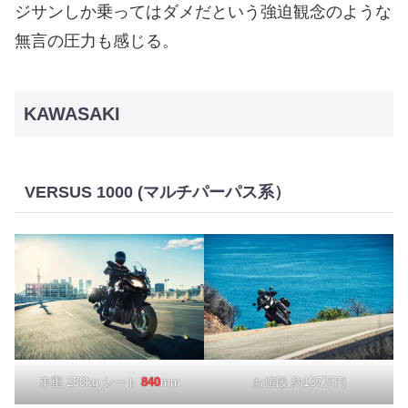
ジサンしか乗ってはダメだという強迫観念のような
無言の圧力も感じる。
KAWASAKI
VERSUS 1000 (マルチパーパス系）
車重 250kg シート
840
mm
お値段 約137万円