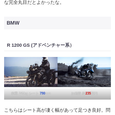
な完全丸目だとよかったな。
BMW
R 1200 GS (アドベンチャー系）
車重 245kg シート
790
mm
お値段 約
235
万円
こちらはシート高が凄く幅があって足つき良好。問