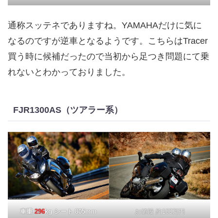
通称スッテネでありますね。YAMAHAだけに気に
なるのですが逆車となるようです。こちらはTracer
買う時に候補だったので当初から足つき問題にて乗
れないとわかっておりました。
FJR1300AS（ツアラー系）
車重
296
kg シート 805mm
お値段 約183万円