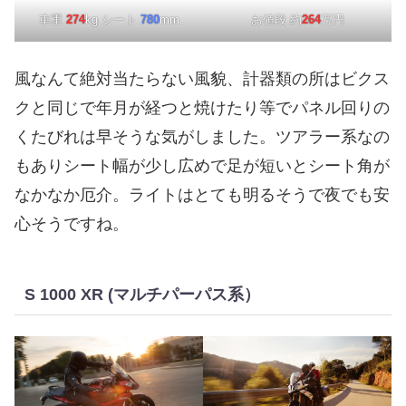
車重
274
kg シート
780
mm
お値段 約
264
万円
風なんて絶対当たらない風貌、計器類の所はビクス
クと同じで年月が経つと焼けたり等でパネル回りの
くたびれは早そうな気がしました。ツアラー系なの
もありシート幅が少し広めで足が短いとシート角が
なかなか厄介。ライトはとても明るそうで夜でも安
心そうですね。
S 1000 XR (マルチパーパス系）