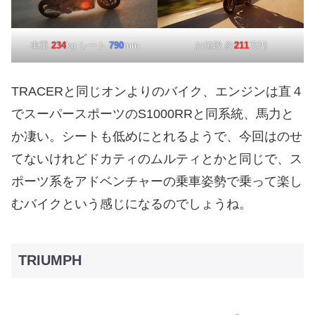
車重
234
kg シート
790
mm
お値段 約
211
万円
TRACERと同じオンよりのバイク、エンジンは直４
でスーパースポーツのS1000RRと同系統、馬力と
か凄い。シートも低めにとれるようで、今回はのせ
てないけれどドカティのムルティとかと同じで、ス
ポーツ系をアドベンチャーの乗車姿勢で乗って楽し
むバイクという感じになるのでしょうね。
TRIUMPH