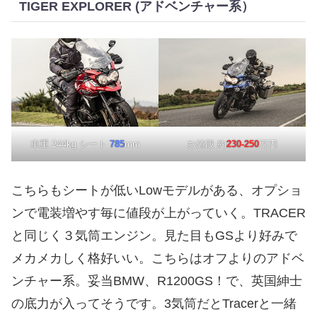
TIGER EXPLORER (アドベンチャー系）
車重 244kg シート
785
mm
お値段 約
230-250
万円
こちらもシートが低いLowモデルがある、オプショ
ンで電装増やす毎に値段が上がっていく。TRACER
と同じく３気筒エンジン。見た目もGSより好みで
メカメカしく格好いい。こちらはオフよりのアドベ
ンチャー系。妥当BMW、R1200GS！で、英国紳士
の底力が入ってそうです。3気筒だとTracerと一緒