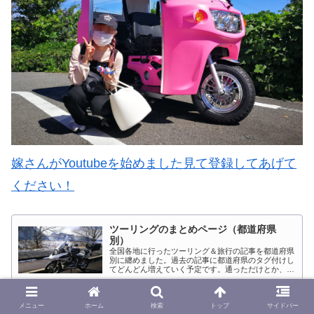
嫁さんがYoutubeを始めました見て登録してあげて
ください！
ツーリングのまとめページ（都道府県
別）
全国各地に行ったツーリング＆旅行の記事を都道府県
別に纏めました。過去の記事に都道府県のタグ付けし
てどんどん増えていく予定です。通っただけとか、中
身を書いてない記事は含めませんでした。 分類って
road.surunon.net
2019.03.27
なかなか難しいですね、能登半島とか北陸とか、石
川...
メニュー
ホーム
検索
トップ
サイドバー