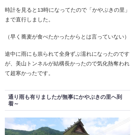
時計を見ると13時になってたので「かやぶきの里」
まで直行しました。
（早く蕎麦が食べたかったからとは言っていない）
途中に雨にも祟られて全身ずぶ濡れになったのです
が、美山トンネルが結構長かったので気化熱奪われ
て超寒かったです。
通り雨も有りましたが無事にかやぶきの里へ到
着～