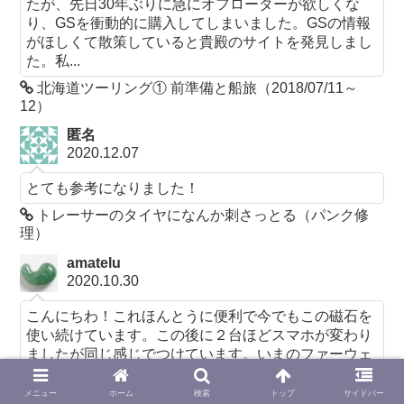
たが、先日30年ぶりに急にオフローダーが欲しくな
り、GSを衝動的に購入してしまいました。GSの情報
がほしくて散策していると貴殿のサイトを発見しまし
た。私...
北海道ツーリング① 前準備と船旅（2018/07/11～
12）
匿名
2020.12.07
とても参考になりました！
トレーサーのタイヤになんか刺さっとる（パンク修
理）
amatelu
2020.10.30
こんにちわ！これほんとうに便利で今でもこの磁石を
使い続けています。この後に２台ほどスマホが変わり
ましたが同じ感じでつけています。いまのファーウェ
イのmate9は一番長いですが特に故障もなく順調。オ
フロ...
メニュー
ホーム
検索
トップ
サイドバー