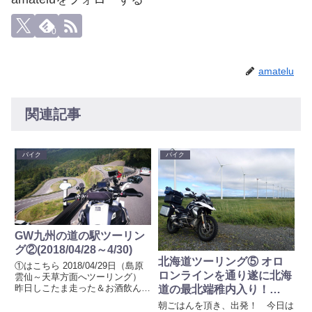
0
amatelu
関連記事
バイク
バイク
GW九州の道の駅ツーリン
グ②(2018/04/28～4/30)
北海道ツーリング⑤ オロ
①はこちら 2018/04/29日（島原
ロンラインを通り遂に北海
雲仙～天草方面へツーリング）
昨日しこたま走った＆お酒飲んで
道の最北端稚内入り！
気持ちいい ＝ 寝坊しました！。
（2018/07/16）
朝ごはんを頂き、出発！ 今日は
2時間程なのですが色々とルート