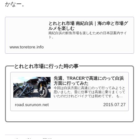
かなー。
とれとれ市場 南紀白浜｜海の幸と市場グ
ルメを楽しむ
南紀白浜の鮮魚市場を楽しむための日本語案内サイ
ト。
www.toretore.info
とれとれ市場に行った時の事
先週、TRACERで高速にのって白浜
方面に行ってみた
今回は白浜方面に高速にのって行ってみようと
思いました、昔に仕事では高速に乗りまくって
いたのだけれどバイクでは初めてです。 もち
ろん私のバイクにETCなんて付いてませんので
road.surunon.net
2015.07.27
全てニコニコ現金支払いです。バイクだとお金
の出し入れがひと手間あるので...