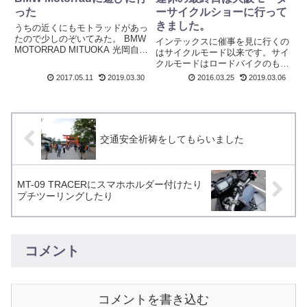
った
ーサイクルショーに行って
きました。
うちの近くにもモトラッドがあっ
たので少しのぞいてみた。 BMW
インテックスに催事を見に行くの
MOTORRAD MITUOKA 光岡自動
はサイクルモード以来です。サイ
車のバイク部門の所ですね！
クルモードはロードバイクのもの
R1200GSアドベンチャーナイン
なんですが、今回は初めてバイク
2017.05.11
2019.03.30
2016.03.25
2019.03.06
ティー兄弟 R1200GS 2017前期
の催事に行ってきました。規模の
モデル R1200GSはこの4...
方はサイクルモードと同じくらい
じゃないかな、1つ違うのは露出
の高い綺麗なお姉さんが沢山い
る...
交通安全祈祷をしてもらいました
MT-09 TRACERにスマホホルダー付けたり
プチツーリングしたり
コメント
コメントを書き込む