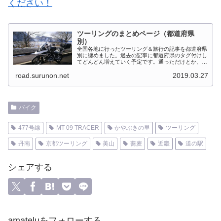
ください！
ツーリングのまとめページ（都道府県
別）
全国各地に行ったツーリング＆旅行の記事を都道府県
別に纏めました。過去の記事に都道府県のタグ付けし
てどんどん増えていく予定です。通っただけとか、中
身を書いてない記事は含めませんでした。 分類って
road.surunon.net
2019.03.27
なかなか難しいですね、能登半島とか北陸とか、石
川...
バイク
477号線
MT-09 TRACER
かやぶきの里
ツーリング
丹南
京都ツーリング
美山
蕎麦
近畿
道の駅
シェアする
amateluをフォローする