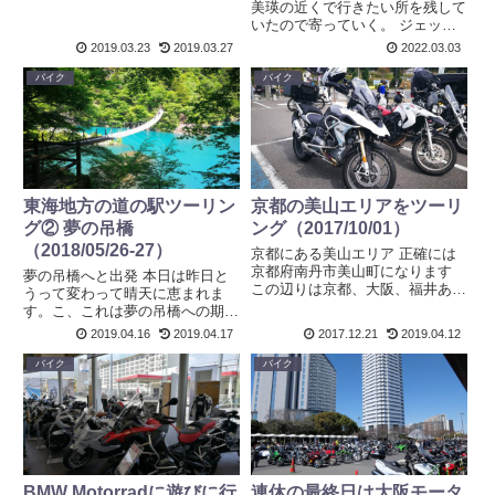
美瑛の近くで行きたい所を残して
を考え直す必要がでてまいりまし
いたので寄っていく。 ジェット
た。 寝ている間にGSアニキはす
コースターの路 北海道ツーリン
2019.03.23
2019.03.27
2022.03.03
でに居なかった ...
グのツイでよく見るあのジェット
コースターの所だ！ぼくのスマホ
バイク
バイク
では望遠効果無いので迫力はガタ
落ち！ｗ。でもあれですよ大阪
に...
東海地方の道の駅ツーリン
京都の美山エリアをツーリ
グ② 夢の吊橋
ング（2017/10/01）
（2018/05/26-27）
京都にある美山エリア 正確には
京都府南丹市美山町になります
夢の吊橋へと出発 本日は昨日と
この辺りは京都、大阪、福井あた
うって変わって晴天に恵まれま
りからライダーが集まる場所にな
す。こ、これは夢の吊橋への期待
っています。前日に四国走り回っ
もあがるなと出発しました。静岡
2019.04.16
2019.04.17
2017.12.21
2019.04.12
たので、今回は軽めに美山辺りの
市内から夢の吊橋まではおよそ2
道の駅を回ります！ 青が走りや
時間、それほど遠い場所ではあり
バイク
バイク
すい道で、緑はちょっと対面通
ません。 本日はいい天気最
行...
高・・途中途中の景色も良い 朝
の7時...
BMW Motorradに遊びに行
連休の最終日は大阪モータ